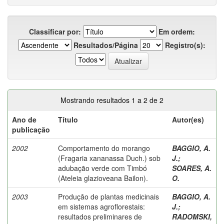
Classificar por:
Em ordem:
Resultados/Página
Registro(s):
Mostrando resultados 1 a 2 de 2
Ano de
Título
Autor(es)
publicação
2002
Comportamento do morango
BAGGIO, A.
(Fragaria xananassa Duch.) sob
J.
;
adubação verde com Timbó
SOARES, A.
(Ateleia glazioveana Bailon).
O.
2003
Produção de plantas medicinais
BAGGIO, A.
em sistemas agroflorestais:
J.
;
resultados preliminares de
RADOMSKI,