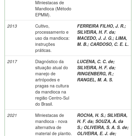
Miniestacas de
Mandioca (Método
EPMM).
2013
Cultivo,
FERREIRA FILHO, J. R.
;
processamento e
SILVEIRA, H. F. da
;
uso da mandioca:
MACEDO, J. J. G.
;
LIMA,
instruções
M. B.
;
CARDOSO, C. E. L.
práticas.
2017
Diagnóstico da
LUCENA, C. C. de
;
situação atual do
SILVEIRA, H. F. da
;
manejo de
RINGENBERG, R.
;
artrópodes e
RANGEL, M. A. S.
pragas na cultura
da mandioca na
região Centro-Sul
do Brasil.
2021
Miniestacas de
ROCHA, H. S.
;
SILVEIRA,
mandioca - nova
H. F. da
;
SOUZA, A. da
alternativa de
S.
;
OLIVEIRA, S. A. S. de
;
material de plantio.
OLIVEIRA, E. J. de
;