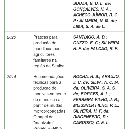
SOUZA, B. D. L. de
;
GONÇALVES, H. A.
;
ACHECO JÚNIOR, R. G.
P.
;
ALMEIDA, N. M. de
;
LIMA, S. A. de L.
2023
Práticas para
SANTIAGO, A. D.
;
produção de
GUZZO, E. C.
;
SILVEIRA,
mandioca: por
H. F. da
;
FALCAO, R. F.
agricultores
familiares na
região do Sealba.
2014
Recomendações
ROCHA, H. S.
;
ARAUJO,
técnicas para a
J. C. de
;
SILVA, A. C. M.
produção de
da
;
OLIVEIRA, S. A. S.
manivas-semente
de
;
BORGES, A. L.
;
de mandioca a
FERREIRA FILHO, J. R.
;
partir de mudas
MEISSNER FILHO, P. E.
;
micropropagadas.
SILVEIRA, H. F. da
;
O papel do
RINGENBERG, R.
;
"maniveiro" -
CARDOSO, C. E. L.
Projeto RENIVA.