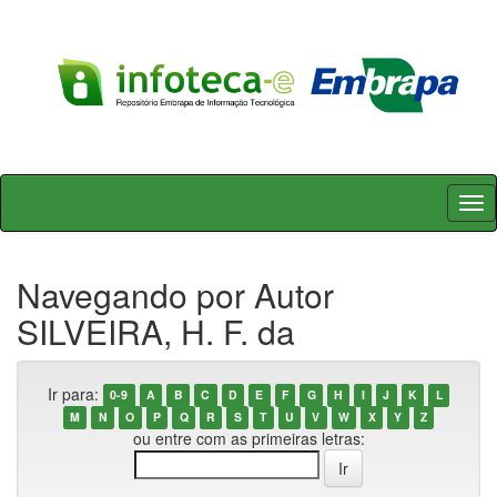
Skip
navigation
Navegando por Autor
SILVEIRA, H. F. da
Ir para:
0-9
A
B
C
D
E
F
G
H
I
J
K
L
M
N
O
P
Q
R
S
T
U
V
W
X
Y
Z
ou entre com as primeiras letras: