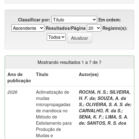
Classificar por:
Em ordem:
Resultados/Página
Registro(s):
Mostrando resultados 1 a 7 de 7
Ano de
Título
Autor(es)
publicação
2026
Aclimatização de
ROCHA, H. S.
;
SILVEIRA,
mudas
H. F. da
;
SOUZA, A. da
micropropagadas
S.
;
OLIVEIRA, S. A. S. de
;
de mandioca no
CARVALHO, R. da S.
;
Método de
SENA, K. F.
;
LIMA, S. A.
Estiolamento para
de
;
SANTOS, R. S. dos
Produção de
Mudas e