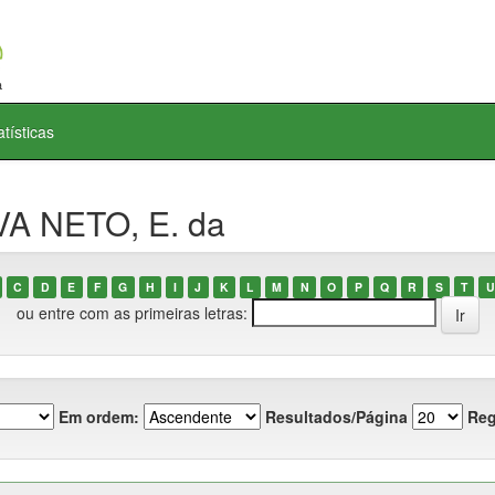
atísticas
VA NETO, E. da
C
D
E
F
G
H
I
J
K
L
M
N
O
P
Q
R
S
T
U
ou entre com as primeiras letras:
Em ordem:
Resultados/Página
Reg