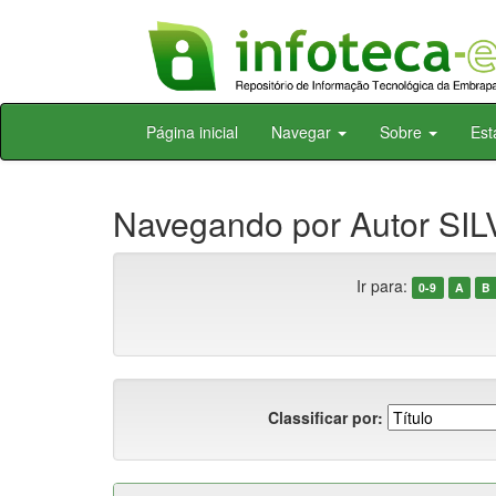
Skip
Página inicial
Navegar
Sobre
Est
navigation
Navegando por Autor SIL
Ir para:
0-9
A
B
Classificar por: