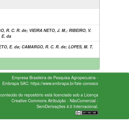
, R. C. R. de
;
VIEIRA NETO, J. M.
;
RIBEIRO, V.
 E. da
ETO, E. da
;
CAMARGO, R. C. R. de
;
LOPES, M. T.
Empresa Brasileira de Pesquisa Agropecuária -
Embrapa
SAC:
https://www.embrapa.br/fale-conosco
conteúdo do repositório está licenciado sob a Licença
Creative Commons
Atribuição - NãoComercial -
SemDerivações 4.0 Internacional.