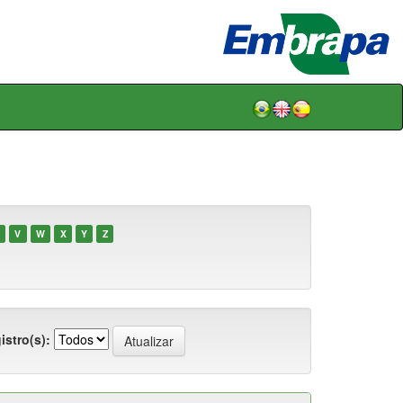
V
W
X
Y
Z
istro(s):