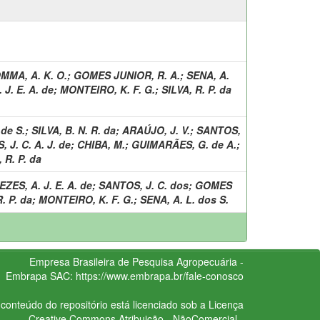
MMA, A. K. O.
;
GOMES JUNIOR, R. A.
;
SENA, A.
J. E. A. de
;
MONTEIRO, K. F. G.
;
SILVA, R. P. da
de S.
;
SILVA, B. N. R. da
;
ARAÚJO, J. V.
;
SANTOS,
J. C. A. J. de
;
CHIBA, M.
;
GUIMARÃES, G. de A.
;
 R. P. da
ZES, A. J. E. A. de
;
SANTOS, J. C. dos
;
GOMES
. P. da
;
MONTEIRO, K. F. G.
;
SENA, A. L. dos S.
Empresa Brasileira de Pesquisa Agropecuária -
Embrapa
SAC:
https://www.embrapa.br/fale-conosco
conteúdo do repositório está licenciado sob a Licença
Creative Commons
Atribuição - NãoComercial -