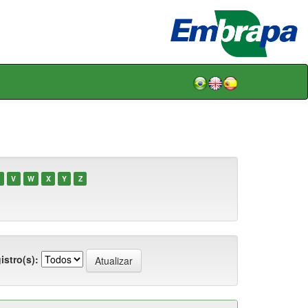
V
W
X
Y
Z
istro(s):