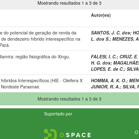
Mostrando resultados 1 a 3 de 3
Autor(es)
 do potencial de geração de renda da
SANTOS, J. C. dos
;
HO
 de dendezeiro híbrido interespecífico na
L. dos S.
;
MENEZES, A. 
Pará.
amira: região fisiográfica do Xingu.
FALESI, I. C.
;
CRUZ, E. 
H. G. dos
;
MAGALHÃES, 
LOPES, E. de C.
;
SILVA,
íbridos Interespecíficos (HIE - Oleifera X
HOMMA, A. K. O.
;
MENE
o Nordeste Paraense.
JUNIOR, R. A.
;
SILVA, R
Mostrando resultados 1 a 3 de 3
Suportado por
O 