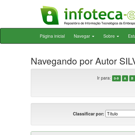
Skip
Página inicial
Navegar
Sobre
Est
navigation
Navegando por Autor SILV
Ir para:
0-9
A
B
Classificar por: