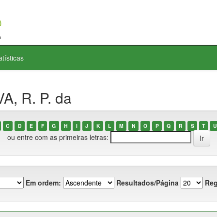
atísticas
A, R. P. da
C
D
E
F
G
H
I
J
K
L
M
N
O
P
Q
R
S
T
U
ou entre com as primeiras letras:
Em ordem:
Resultados/Página
Reg