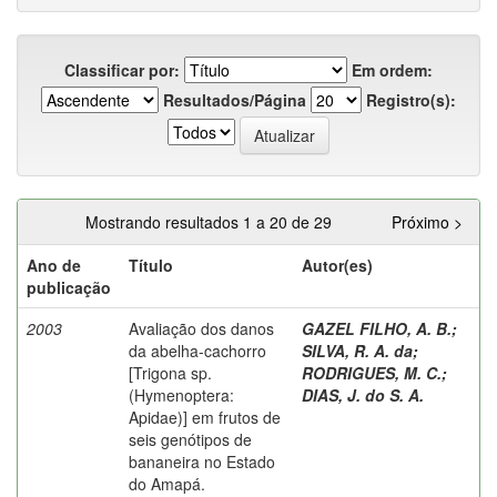
Classificar por:
Em ordem:
Resultados/Página
Registro(s):
Mostrando resultados 1 a 20 de 29
Próximo >
Ano de
Título
Autor(es)
publicação
2003
Avaliação dos danos
GAZEL FILHO, A. B.
;
da abelha-cachorro
SILVA, R. A. da
;
[Trigona sp.
RODRIGUES, M. C.
;
(Hymenoptera:
DIAS, J. do S. A.
Apidae)] em frutos de
seis genótipos de
bananeira no Estado
do Amapá.