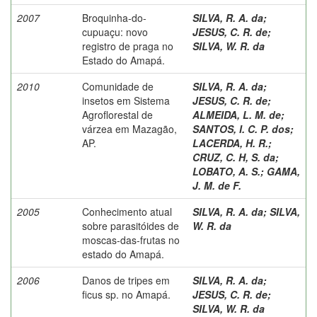
2007
Broquinha-do-
SILVA, R. A. da
;
cupuaçu: novo
JESUS, C. R. de
;
registro de praga no
SILVA, W. R. da
Estado do Amapá.
2010
Comunidade de
SILVA, R. A. da
;
insetos em Sistema
JESUS, C. R. de
;
Agroflorestal de
ALMEIDA, L. M. de
;
várzea em Mazagão,
SANTOS, I. C. P. dos
;
AP.
LACERDA, H. R.
;
CRUZ, C. H, S. da
;
LOBATO, A. S.
;
GAMA,
J. M. de F.
2005
Conhecimento atual
SILVA, R. A. da
;
SILVA,
sobre parasitóides de
W. R. da
moscas-das-frutas no
estado do Amapá.
2006
Danos de tripes em
SILVA, R. A. da
;
ficus sp. no Amapá.
JESUS, C. R. de
;
SILVA, W. R. da