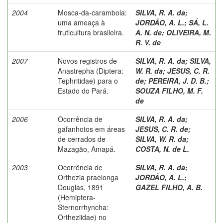
2004
Mosca-da-carambola:
SILVA, R. A. da
;
uma ameaça à
JORDÃO, A. L.
;
SÁ, L.
fruticultura brasileira.
A. N. de
;
OLIVEIRA, M.
R. V. de
2007
Novos registros de
SILVA, R. A. da
;
SILVA,
Anastrepha (Diptera:
W. R. da
;
JESUS, C. R.
Tephritidae) para o
de
;
PEREIRA, J. D. B.
;
Estado do Pará.
SOUZA FILHO, M. F.
de
2006
Ocorrência de
SILVA, R. A. da
;
gafanhotos em áreas
JESUS, C. R. de
;
de cerrados de
SILVA, W. R. da
;
Mazagão, Amapá.
COSTA, N. de L.
2003
Ocorrência de
SILVA, R. A. da
;
Orthezia praelonga
JORDÃO, A. L.
;
Douglas, 1891
GAZEL FILHO, A. B.
(Hemiptera-
Sternorrhyncha:
Ortheziidae) no