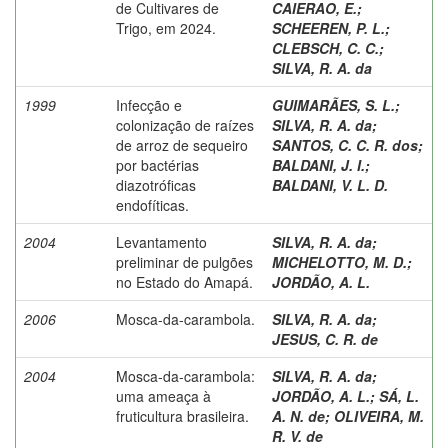
de Cultivares de
CAIERAO, E.
;
Trigo, em 2024.
SCHEEREN, P. L.
;
CLEBSCH, C. C.
;
SILVA, R. A. da
1999
Infecção e
GUIMARÃES, S. L.
;
colonização de raízes
SILVA, R. A. da
;
de arroz de sequeiro
SANTOS, C. C. R. dos
;
por bactérias
BALDANI, J. I.
;
diazotróficas
BALDANI, V. L. D.
endofíticas.
2004
Levantamento
SILVA, R. A. da
;
preliminar de pulgões
MICHELOTTO, M. D.
;
no Estado do Amapá.
JORDÃO, A. L.
2006
Mosca-da-carambola.
SILVA, R. A. da
;
JESUS, C. R. de
2004
Mosca-da-carambola:
SILVA, R. A. da
;
uma ameaça à
JORDÃO, A. L.
;
SÁ, L.
fruticultura brasileira.
A. N. de
;
OLIVEIRA, M.
R. V. de