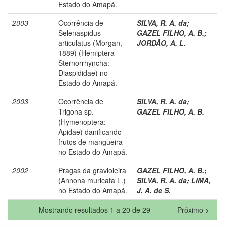
Estado do Amapá.
2003
Ocorrência de
SILVA, R. A. da
;
Selenaspidus
GAZEL FILHO, A. B.
;
articulatus (Morgan,
JORDÃO, A. L.
1889) (Hemiptera-
Sternorrhyncha:
Diaspididae) no
Estado do Amapá.
2003
Ocorrência de
SILVA, R. A. da
;
Trigona sp.
GAZEL FILHO, A. B.
(Hymenoptera:
Apidae) danificando
frutos de mangueira
no Estado do Amapá.
2002
Pragas da gravioleira
GAZEL FILHO, A. B.
;
(Annona muricata L.)
SILVA, R. A. da
;
LIMA,
no Estado do Amapá.
J. A. de S.
Mostrando resultados 1 a 20 de 29
Próximo >