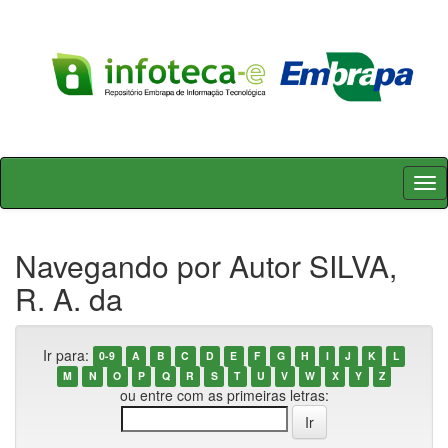
Skip
navigation
Navegando por Autor SILVA,
R. A. da
Ir para:
0-9
A
B
C
D
E
F
G
H
I
J
K
L
M
N
O
P
Q
R
S
T
U
V
W
X
Y
Z
ou entre com as primeiras letras: