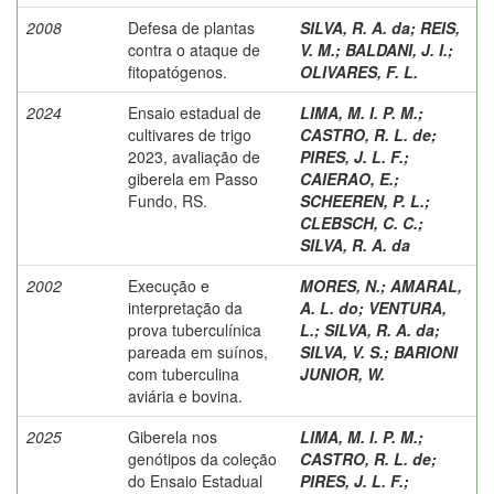
2008
Defesa de plantas
SILVA, R. A. da
;
REIS,
contra o ataque de
V. M.
;
BALDANI, J. I.
;
fitopatógenos.
OLIVARES, F. L.
2024
Ensaio estadual de
LIMA, M. I. P. M.
;
cultivares de trigo
CASTRO, R. L. de
;
2023, avaliação de
PIRES, J. L. F.
;
giberela em Passo
CAIERAO, E.
;
Fundo, RS.
SCHEEREN, P. L.
;
CLEBSCH, C. C.
;
SILVA, R. A. da
2002
Execução e
MORES, N.
;
AMARAL,
interpretação da
A. L. do
;
VENTURA,
prova tuberculínica
L.
;
SILVA, R. A. da
;
pareada em suínos,
SILVA, V. S.
;
BARIONI
com tuberculina
JUNIOR, W.
aviária e bovina.
2025
Giberela nos
LIMA, M. I. P. M.
;
genótipos da coleção
CASTRO, R. L. de
;
do Ensaio Estadual
PIRES, J. L. F.
;