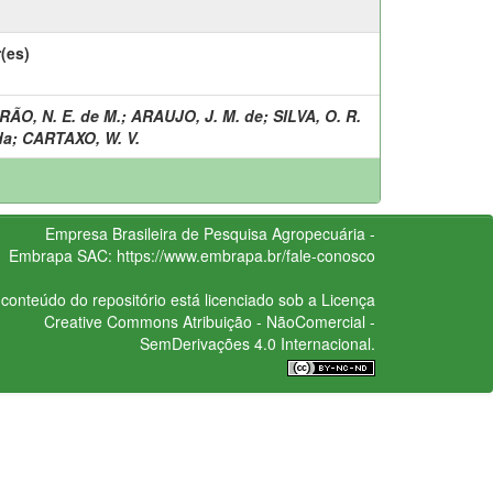
(es)
ÃO, N. E. de M.
;
ARAUJO, J. M. de
;
SILVA, O. R.
da
;
CARTAXO, W. V.
Empresa Brasileira de Pesquisa Agropecuária -
Embrapa
SAC:
https://www.embrapa.br/fale-conosco
conteúdo do repositório está licenciado sob a Licença
Creative Commons
Atribuição - NãoComercial -
SemDerivações 4.0 Internacional.