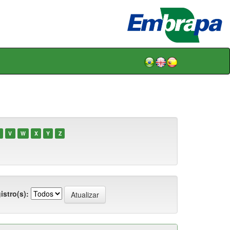
V
W
X
Y
Z
istro(s):