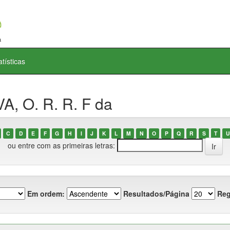
atísticas
A, O. R. R. F da
C
D
E
F
G
H
I
J
K
L
M
N
O
P
Q
R
S
T
U
ou entre com as primeiras letras:
Em ordem:
Resultados/Página
Reg