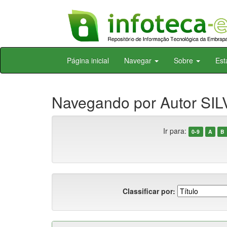
Skip
Página inicial
Navegar
Sobre
Est
navigation
Navegando por Autor SILV
Ir para:
0-9
A
B
Classificar por: