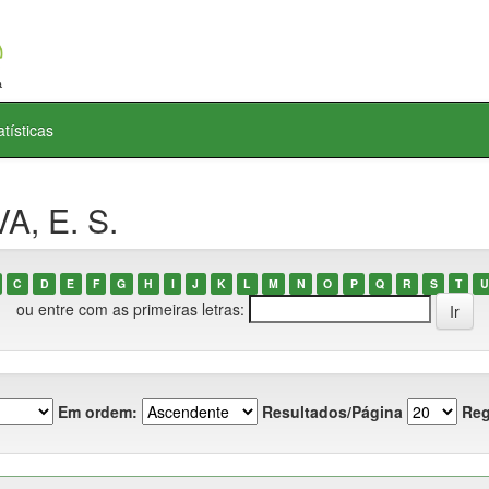
atísticas
A, E. S.
C
D
E
F
G
H
I
J
K
L
M
N
O
P
Q
R
S
T
U
ou entre com as primeiras letras:
Em ordem:
Resultados/Página
Reg