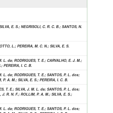
SILVA, E. S.
;
NEGRISOLI, C. R. C. B.
;
SANTOS, N.
TTO, L.
;
PEREIRA, M. C. N.
;
SILVA, E. S.
M. L. da
;
RODRIGUES, T. E.
;
CARVALHO, E. J. M.
;
.
;
PEREIRA, I. C. B.
M. L. da
;
RODRIGUES, T. E.
;
SANTOS, P. L. dos
;
 P. A. M.
;
SILVA, E. S.
;
PEREIRA, I. C. B.
, T. E.
;
SILVA, J. M. L. da
;
SANTOS, P. L. dos
;
J. R. N. F.
;
ROLLIM, P. A. M.
;
SILVA, E. S.
;
M. L. da
;
RODRIGUES, T. E.
;
SANTOS, P. L. dos
;