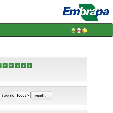
V
W
X
Y
Z
istro(s):