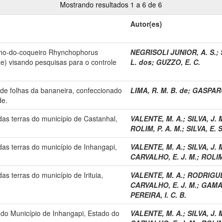
Mostrando resultados 1 a 6 de 6
Autor(es)
olho-do-coqueiro Rhynchophorus
NEGRISOLI JUNIOR, A. S.
;
e) visando pesquisas para o controle
L. dos
;
GUZZO, E. C.
 de folhas da bananeira, confeccionado
LIMA, R. M. B. de
;
GASPARO
de.
das terras do município de Castanhal,
VALENTE, M. A.
;
SILVA, J. 
ROLIM, P. A. M.
;
SILVA, E. S
das terras do município de Inhangapi,
VALENTE, M. A.
;
SILVA, J. 
CARVALHO, E. J. M.
;
ROLIM,
as terras do município de Irituia,
VALENTE, M. A.
;
RODRIGUES
CARVALHO, E. J. M.
;
GAMA, 
PEREIRA, I. C. B.
do Município de Inhangapi, Estado do
VALENTE, M. A.
;
SILVA, J. 