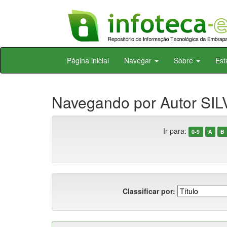
Skip
Página inicial
Navegar
Sobre
Est
navigation
Navegando por Autor SILV
Ir para:
0-9
A
B
Classificar por: