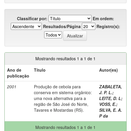
Classificar por:
Em ordem:
Resultados/Página
Registro(s):
Mostrando resultados 1 a 1 de 1
Ano de
Título
Autor(es)
publicação
2001
Produção de cebola para
ZABALETA,
conserva em sistema orgânico:
J. P. L.
;
uma nova alternativa para a
LEITE, D. L
;
região de São José do Norte,
VOSS, E.
;
Tavares e Mostardas (RS).
SILVA, E. A.
P da
Mostrando resultados 1 a 1 de 1