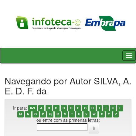
Skip
navigation
Navegando por Autor SILVA, A.
E. D. F. da
Ir para:
0-9
A
B
C
D
E
F
G
H
I
J
K
L
M
N
O
P
Q
R
S
T
U
V
W
X
Y
Z
ou entre com as primeiras letras: