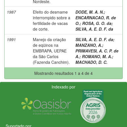
Nordeste.
1987
Efeito do desmame
DODE, M. A. N.
;
interrompido sobre a
ENCARNACAO, R. de
fertilidade de vacas
O.
;
ROSA, G. O. da
;
de corte.
SILVA, A. E. D. F. da
1991
Manejo da criação
SILVA, A. E. D. F. da
;
de eqüinos na
MANZANO, A.
;
EMBRAPA, UEPAE
PRIMAVESI, A. C. P. de
da São Carlos
A.
;
ROMANO, M. A.
;
(Fazenda Canchim).
MACHADO, D. C.
Mostrando resultados 1 a 4 de 4
Indexado por
Suportado por