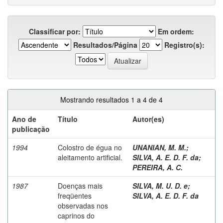
Classificar por:
Em ordem:
Resultados/Página
Registro(s):
Mostrando resultados 1 a 4 de 4
Ano de
Título
Autor(es)
publicação
1994
Colostro de égua no
UNANIAN, M. M.
;
aleitamento artificial.
SILVA, A. E. D. F. da
;
PEREIRA, A. C.
1987
Doenças mais
SILVA, M. U. D. e
;
freqüentes
SILVA, A. E. D. F. da
observadas nos
caprinos do