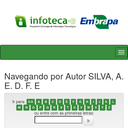
Skip
navigation
Navegando por Autor SILVA, A.
E. D. F. E
Ir para:
0-9
A
B
C
D
E
F
G
H
I
J
K
L
M
N
O
P
Q
R
S
T
U
V
W
X
Y
Z
ou entre com as primeiras letras: