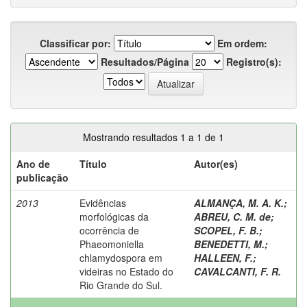
Classificar por:
Em ordem:
Resultados/Página
Registro(s):
Mostrando resultados 1 a 1 de 1
Ano de
Título
Autor(es)
publicação
2013
Evidências
ALMANÇA, M. A. K.
;
morfológicas da
ABREU, C. M. de
;
ocorrência de
SCOPEL, F. B.
;
Phaeomoniella
BENEDETTI, M.
;
chlamydospora em
HALLEEN, F.
;
videiras no Estado do
CAVALCANTI, F. R.
Rio Grande do Sul.