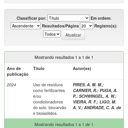
Classificar por:
Em ordem:
Resultados/Página
Registro(s):
Mostrando resultados 1 a 1 de 1
Ano de
Título
Autor(es)
publicação
2024
Uso de resíduos
PIRES, A. M. M.
;
como fertilizantes
CARNIER, R.
;
PUGA, A.
e/ou
P.
;
SCHWINGEL, A. W.
;
condicionadores
VIEIRA, R. F.
;
LIGO, M.
do solo: biocarvão
A. V.
;
ANDRADE, C. A. de
e biossólidos.
Mostrando resultados 1 a 1 de 1