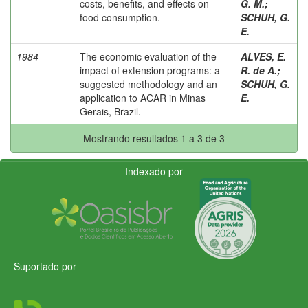
costs, benefits, and effects on
G. M.
;
food consumption.
SCHUH, G.
E.
1984
The economic evaluation of the
ALVES, E.
impact of extension programs: a
R. de A.
;
suggested methodology and an
SCHUH, G.
application to ACAR in Minas
E.
Gerais, Brazil.
Mostrando resultados 1 a 3 de 3
Indexado por
Suportado por