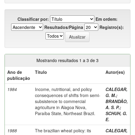
Classificar por:
Em ordem:
Resultados/Página
Registro(s):
Mostrando resultados 1 a 3 de 3
Ano de
Título
Autor(es)
publicação
1984
Income, nutritional, and policy
CALEGAR,
consequences of shifts from semi-
G. M.
;
subsistence to commercial
BRANDÃO,
agriculture in Alagoa Nova,
A. S. P.
;
Paraíba State, Northeast Brazil.
SCHUH, G.
E.
1988
The brazilian wheat policy: its
CALEGAR,