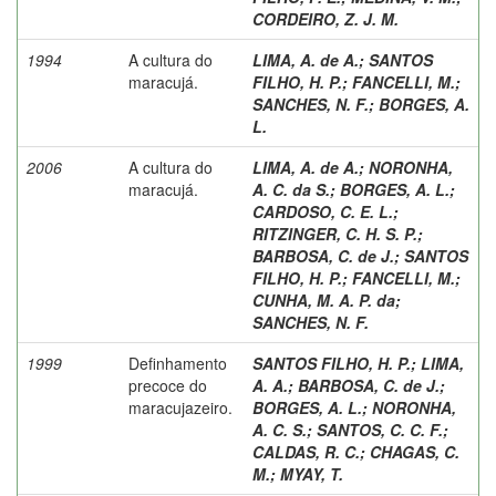
CORDEIRO, Z. J. M.
1994
A cultura do
LIMA, A. de A.
;
SANTOS
maracujá.
FILHO, H. P.
;
FANCELLI, M.
;
SANCHES, N. F.
;
BORGES, A.
L.
2006
A cultura do
LIMA, A. de A.
;
NORONHA,
maracujá.
A. C. da S.
;
BORGES, A. L.
;
CARDOSO, C. E. L.
;
RITZINGER, C. H. S. P.
;
BARBOSA, C. de J.
;
SANTOS
FILHO, H. P.
;
FANCELLI, M.
;
CUNHA, M. A. P. da
;
SANCHES, N. F.
1999
Definhamento
SANTOS FILHO, H. P.
;
LIMA,
precoce do
A. A.
;
BARBOSA, C. de J.
;
maracujazeiro.
BORGES, A. L.
;
NORONHA,
A. C. S.
;
SANTOS, C. C. F.
;
CALDAS, R. C.
;
CHAGAS, C.
M.
;
MYAY, T.