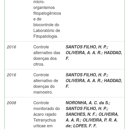
micro-
organismos
fitopatogênicos
e de
biocontrole do
Laboratório de
Fitopatologia.
2016
Controle
SANTOS FILHO, H. P.
;
alternativo das
OLIVEIRA, A. A. R.
;
HADDAD,
doenças dos
F.
citros.
2016
Controle
SANTOS FILHO, H. P.
;
alternativo de
OLIVEIRA, A. A. R.
;
HADDAD,
doenças do
F.
mamoeiro.
2008
Controle
NORONHA, A. C. da S.
;
monitorado do
SANTOS FILHO, H. P.
;
ácaro rajado
SANCHES, N. F.
;
OLIVEIRA,
Tetranychus
A. A. R.
;
OLIVEIRA, P. R. A.
urticae em
de
;
LOPES, F. F.