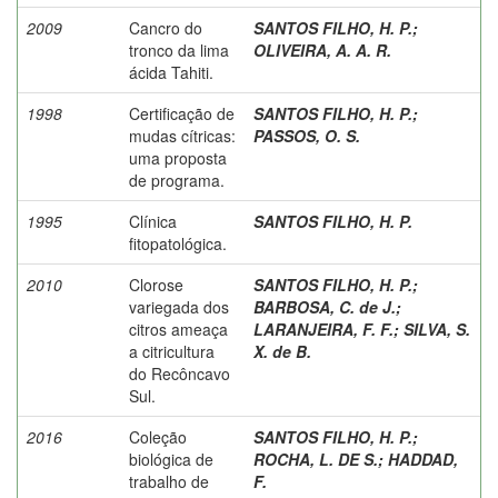
2009
Cancro do
SANTOS FILHO, H. P.
;
tronco da lima
OLIVEIRA, A. A. R.
ácida Tahiti.
1998
Certificação de
SANTOS FILHO, H. P.
;
mudas cítricas:
PASSOS, O. S.
uma proposta
de programa.
1995
Clínica
SANTOS FILHO, H. P.
fitopatológica.
2010
Clorose
SANTOS FILHO, H. P.
;
variegada dos
BARBOSA, C. de J.
;
citros ameaça
LARANJEIRA, F. F.
;
SILVA, S.
a citricultura
X. de B.
do Recôncavo
Sul.
2016
Coleção
SANTOS FILHO, H. P.
;
biológica de
ROCHA, L. DE S.
;
HADDAD,
trabalho de
F.