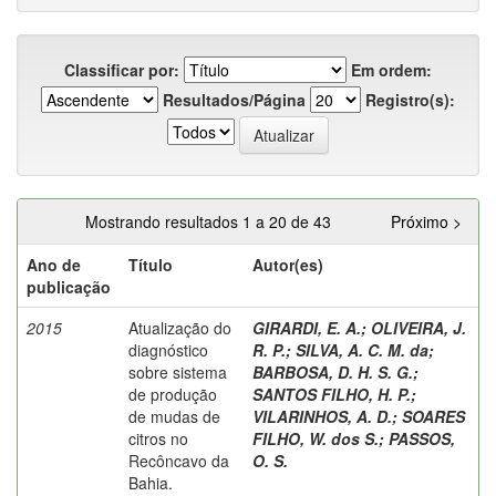
Classificar por:
Em ordem:
Resultados/Página
Registro(s):
Mostrando resultados 1 a 20 de 43
Próximo >
Ano de
Título
Autor(es)
publicação
2015
Atualização do
GIRARDI, E. A.
;
OLIVEIRA, J.
diagnóstico
R. P.
;
SILVA, A. C. M. da
;
sobre sistema
BARBOSA, D. H. S. G.
;
de produção
SANTOS FILHO, H. P.
;
de mudas de
VILARINHOS, A. D.
;
SOARES
citros no
FILHO, W. dos S.
;
PASSOS,
Recôncavo da
O. S.
Bahia.