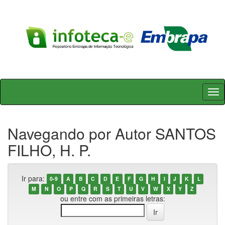
Skip
navigation
Navegando por Autor SANTOS
FILHO, H. P.
Ir para:
0-9
A
B
C
D
E
F
G
H
I
J
K
L
M
N
O
P
Q
R
S
T
U
V
W
X
Y
Z
ou entre com as primeiras letras: