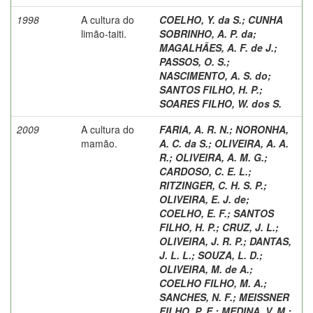
1998
A cultura do
COELHO, Y. da S.
;
CUNHA
limão-taiti.
SOBRINHO, A. P. da
;
MAGALHÃES, A. F. de J.
;
PASSOS, O. S.
;
NASCIMENTO, A. S. do
;
SANTOS FILHO, H. P.
;
SOARES FILHO, W. dos S.
2009
A cultura do
FARIA, A. R. N.
;
NORONHA,
mamão.
A. C. da S.
;
OLIVEIRA, A. A.
R.
;
OLIVEIRA, A. M. G.
;
CARDOSO, C. E. L.
;
RITZINGER, C. H. S. P.
;
OLIVEIRA, E. J. de
;
COELHO, E. F.
;
SANTOS
FILHO, H. P.
;
CRUZ, J. L.
;
OLIVEIRA, J. R. P.
;
DANTAS,
J. L. L.
;
SOUZA, L. D.
;
OLIVEIRA, M. de A.
;
COELHO FILHO, M. A.
;
SANCHES, N. F.
;
MEISSNER
FILHO, P. E.
;
MEDINA, V. M.
;