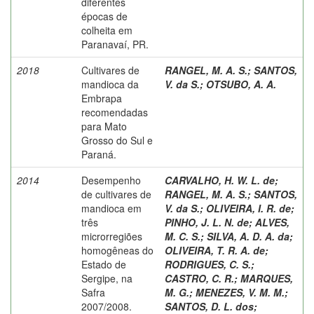
diferentes
épocas de
colheita em
Paranavaí, PR.
2018
Cultivares de
RANGEL, M. A. S.
;
SANTOS,
mandioca da
V. da S.
;
OTSUBO, A. A.
Embrapa
recomendadas
para Mato
Grosso do Sul e
Paraná.
2014
Desempenho
CARVALHO, H. W. L. de
;
de cultivares de
RANGEL, M. A. S.
;
SANTOS,
mandioca em
V. da S.
;
OLIVEIRA, I. R. de
;
três
PINHO, J. L. N. de
;
ALVES,
microrregiões
M. C. S.
;
SILVA, A. D. A. da
;
homogêneas do
OLIVEIRA, T. R. A. de
;
Estado de
RODRIGUES, C. S.
;
Sergipe, na
CASTRO, C. R.
;
MARQUES,
Safra
M. G.
;
MENEZES, V. M. M.
;
2007/2008.
SANTOS, D. L. dos
;