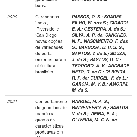
bank.
2026
Citrandarins
PASSOS, O. S.
;
SOARES
'Indio',
FILHO, W. dos S.
;
GIRARDI,
'Riverside' e
E. A.
;
GESTEIRA, A. da S.
;
'San Diego':
SILVA, A. R. da
;
SANCHES,
novas opções
N. F.
;
NASCIMENTO, F. dos
de variedades
S.
;
BARBOSA, D. H. S. G.
;
de porta-
SANTOS, V. da S.
;
SOUZA,
enxertos para a
J. da S.
;
BASTOS, D. C.
;
citricultura
TEODORO, A. V.
;
ANDRADE
brasileira.
NETO, R. de C.
;
OLIVEIRA,
R. P. de
;
GURGEL, F. de L.
;
GARCIA, M. V. B.
;
AMORIM,
M. da S.
2021
Comportamento
RANGEL, M. A. S.
;
de genótipos de
RINGENBERG, R.
;
SANTOS,
mandioca
V. da S.
;
VIEIRA, E. A.
;
quanto às
OLIVEIRA, M. C. N. de
características
produtivas em