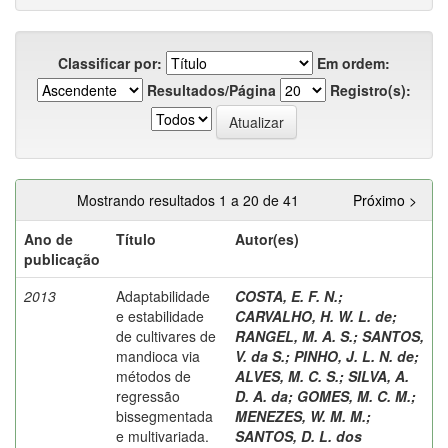
Classificar por:
Em ordem:
Resultados/Página
Registro(s):
Mostrando resultados 1 a 20 de 41
Próximo >
Ano de
Título
Autor(es)
publicação
2013
Adaptabilidade
COSTA, E. F. N.
;
e estabilidade
CARVALHO, H. W. L. de
;
de cultivares de
RANGEL, M. A. S.
;
SANTOS,
mandioca via
V. da S.
;
PINHO, J. L. N. de
;
métodos de
ALVES, M. C. S.
;
SILVA, A.
regressão
D. A. da
;
GOMES, M. C. M.
;
bissegmentada
MENEZES, W. M. M.
;
e multivariada.
SANTOS, D. L. dos