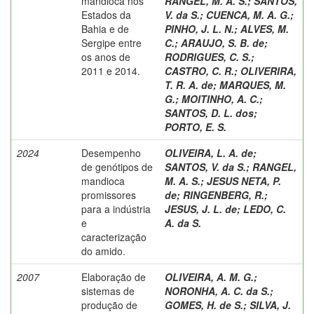
mandioca nos
RANGEL, M. A. S.
;
SANTOS,
Estados da
V. da S.
;
CUENCA, M. A. G.
;
Bahia e de
PINHO, J. L. N.
;
ALVES, M.
Sergipe entre
C.
;
ARAUJO, S. B. de
;
os anos de
RODRIGUES, C. S.
;
2011 e 2014.
CASTRO, C. R.
;
OLIVERIRA,
T. R. A. de
;
MARQUES, M.
G.
;
MOITINHO, A. C.
;
SANTOS, D. L. dos
;
PORTO, E. S.
2024
Desempenho
OLIVEIRA, L. A. de
;
de genótipos de
SANTOS, V. da S.
;
RANGEL,
mandioca
M. A. S.
;
JESUS NETA, P.
promissores
de
;
RINGENBERG, R.
;
para a indústria
JESUS, J. L. de
;
LEDO, C.
e
A. da S.
caracterização
do amido.
2007
Elaboração de
OLIVEIRA, A. M. G.
;
sistemas de
NORONHA, A. C. da S.
;
produção de
GOMES, H. de S.
;
SILVA, J.