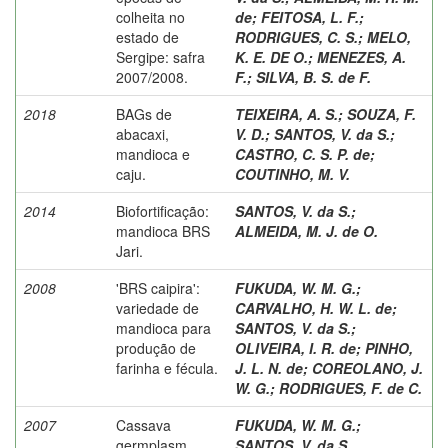
colheita no
de
;
FEITOSA, L. F.
;
estado de
RODRIGUES, C. S.
;
MELO,
Sergipe: safra
K. E. DE O.
;
MENEZES, A.
2007/2008.
F.
;
SILVA, B. S. de F.
2018
BAGs de
TEIXEIRA, A. S.
;
SOUZA, F.
abacaxi,
V. D.
;
SANTOS, V. da S.
;
mandioca e
CASTRO, C. S. P. de
;
caju.
COUTINHO, M. V.
2014
Biofortificação:
SANTOS, V. da S.
;
mandioca BRS
ALMEIDA, M. J. de O.
Jari.
2008
'BRS caipira':
FUKUDA, W. M. G.
;
variedade de
CARVALHO, H. W. L. de
;
mandioca para
SANTOS, V. da S.
;
produção de
OLIVEIRA, I. R. de
;
PINHO,
farinha e fécula.
J. L. N. de
;
COREOLANO, J.
W. G.
;
RODRIGUES, F. de C.
2007
Cassava
FUKUDA, W. M. G.
;
germplasm
SANTOS, V. da S.