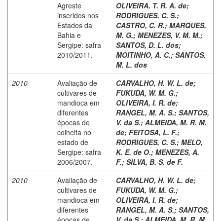
Agreste
OLIVEIRA, T. R. A. de
;
inseridos nos
RODRIGUES, C. S.
;
Estados da
CASTRO, C. R.
;
MARQUES,
Bahia e
M. G.
;
MENEZES, V. M. M.
;
Sergipe: safra
SANTOS, D. L. dos
;
2010/2011.
MOITINHO, A. C.
;
SANTOS,
M. L. dos
2010
Avaliação de
CARVALHO, H. W. L. de
;
cultivares de
FUKUDA, W. M. G.
;
mandioca em
OLIVEIRA, I. R. de
;
diferentes
RANGEL, M. A. S.
;
SANTOS,
épocas de
V. da S.
;
ALMEIDA, M. R. M.
colheita no
de
;
FEITOSA, L. F.
;
estado de
RODRIGUES, C. S.
;
MELO,
Sergipe: safra
K. E. de O.
;
MENEZES, A.
2006/2007.
F.
;
SILVA, B. S. de F.
2010
Avaliação de
CARVALHO, H. W. L. de
;
cultivares de
FUKUDA, W. M. G.
;
mandioca em
OLIVEIRA, I. R. de
;
diferentes
RANGEL, M. A. S.
;
SANTOS,
épocas de
V. da S.
;
ALMEIDA, M. R. M.