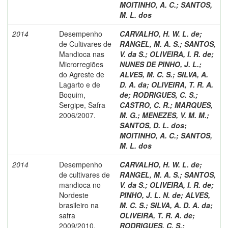
MOITINHO, A. C.
;
SANTOS,
M. L. dos
2014
Desempenho
CARVALHO, H. W. L. de
;
de Cultivares de
RANGEL, M. A. S.
;
SANTOS,
Mandioca nas
V. da S.
;
OLIVEIRA, I. R. de
;
Microrregiões
NUNES DE PINHO, J. L.
;
do Agreste de
ALVES, M. C. S.
;
SILVA, A.
Lagarto e de
D. A. da
;
OLIVEIRA, T. R. A.
Boquim,
de
;
RODRIGUES, C. S.
;
Sergipe, Safra
CASTRO, C. R.
;
MARQUES,
2006/2007.
M. G.
;
MENEZES, V. M. M.
;
SANTOS, D. L. dos
;
MOITINHO, A. C.
;
SANTOS,
M. L. dos
2014
Desempenho
CARVALHO, H. W. L. de
;
de cultivares de
RANGEL, M. A. S.
;
SANTOS,
mandioca no
V. da S.
;
OLIVEIRA, I. R. de
;
Nordeste
PINHO, J. L. N. de
;
ALVES,
brasileiro na
M. C. S.
;
SILVA, A. D. A. da
;
safra
OLIVEIRA, T. R. A. de
;
2009/2010.
RODRIGUES, C. S.
;