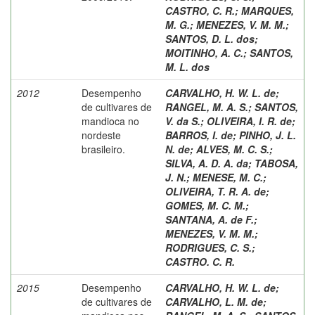
CASTRO, C. R.
;
MARQUES,
M. G.
;
MENEZES, V. M. M.
;
SANTOS, D. L. dos
;
MOITINHO, A. C.
;
SANTOS,
M. L. dos
2012
Desempenho
CARVALHO, H. W. L. de
;
de cultivares de
RANGEL, M. A. S.
;
SANTOS,
mandioca no
V. da S.
;
OLIVEIRA, I. R. de
;
nordeste
BARROS, I. de
;
PINHO, J. L.
brasileiro.
N. de
;
ALVES, M. C. S.
;
SILVA, A. D. A. da
;
TABOSA,
J. N.
;
MENESE, M. C.
;
OLIVEIRA, T. R. A. de
;
GOMES, M. C. M.
;
SANTANA, A. de F.
;
MENEZES, V. M. M.
;
RODRIGUES, C. S.
;
CASTRO. C. R.
2015
Desempenho
CARVALHO, H. W. L. de
;
de cultivares de
CARVALHO, L. M. de
;