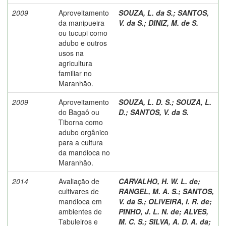
2009
Aproveitamento
SOUZA, L. da S.
;
SANTOS,
da manipueira
V. da S.
;
DINIZ, M. de S.
ou tucupi como
adubo e outros
usos na
agricultura
familiar no
Maranhão.
2009
Aproveitamento
SOUZA, L. D. S.
;
SOUZA, L.
do Bagaô ou
D.
;
SANTOS, V. da S.
Tiborna como
adubo orgânico
para a cultura
da mandioca no
Maranhão.
2014
Avaliação de
CARVALHO, H. W. L. de
;
cultivares de
RANGEL, M. A. S.
;
SANTOS,
mandioca em
V. da S.
;
OLIVEIRA, I. R. de
;
ambientes de
PINHO, J. L. N. de
;
ALVES,
Tabuleiros e
M. C. S.
;
SILVA, A. D. A. da
;