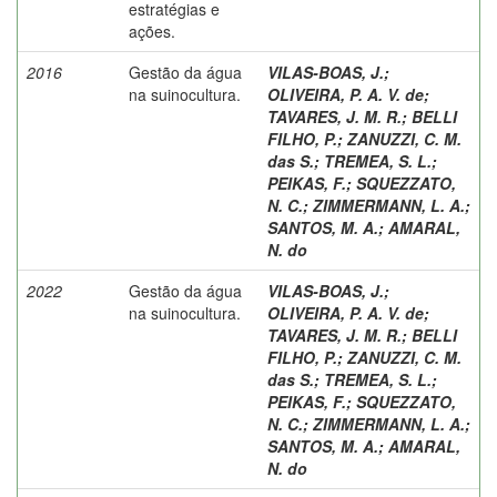
estratégias e
ações.
2016
Gestão da água
VILAS-BOAS, J.
;
na suinocultura.
OLIVEIRA, P. A. V. de
;
TAVARES, J. M. R.
;
BELLI
FILHO, P.
;
ZANUZZI, C. M.
das S.
;
TREMEA, S. L.
;
PEIKAS, F.
;
SQUEZZATO,
N. C.
;
ZIMMERMANN, L. A.
;
SANTOS, M. A.
;
AMARAL,
N. do
2022
Gestão da água
VILAS-BOAS, J.
;
na suinocultura.
OLIVEIRA, P. A. V. de
;
TAVARES, J. M. R.
;
BELLI
FILHO, P.
;
ZANUZZI, C. M.
das S.
;
TREMEA, S. L.
;
PEIKAS, F.
;
SQUEZZATO,
N. C.
;
ZIMMERMANN, L. A.
;
SANTOS, M. A.
;
AMARAL,
N. do