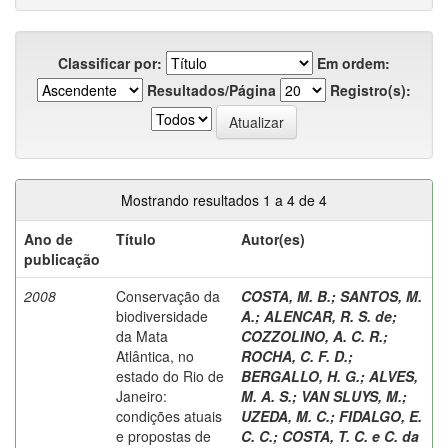
Classificar por:
Em ordem:
Resultados/Página
Registro(s):
Mostrando resultados 1 a 4 de 4
Ano de
Título
Autor(es)
publicação
2008
Conservação da
COSTA, M. B.
;
SANTOS, M.
biodiversidade
A.
;
ALENCAR, R. S. de
;
da Mata
COZZOLINO, A. C. R.
;
Atlântica, no
ROCHA, C. F. D.
;
estado do Rio de
BERGALLO, H. G.
;
ALVES,
Janeiro:
M. A. S.
;
VAN SLUYS, M.
;
condições atuais
UZEDA, M. C.
;
FIDALGO, E.
e propostas de
C. C.
;
COSTA, T. C. e C. da