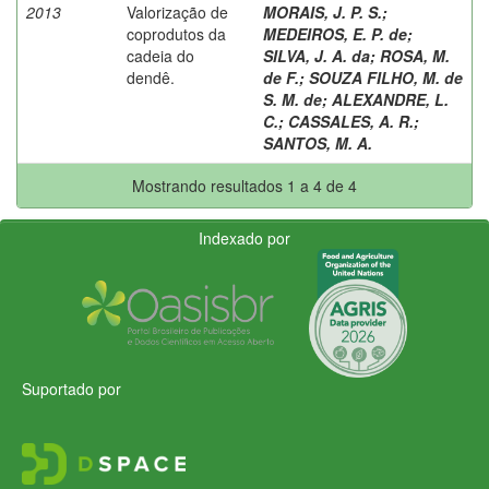
2013
Valorização de
MORAIS, J. P. S.
;
coprodutos da
MEDEIROS, E. P. de
;
cadeia do
SILVA, J. A. da
;
ROSA, M.
dendê.
de F.
;
SOUZA FILHO, M. de
S. M. de
;
ALEXANDRE, L.
C.
;
CASSALES, A. R.
;
SANTOS, M. A.
Mostrando resultados 1 a 4 de 4
Indexado por
Suportado por