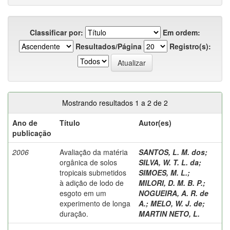
Classificar por:
Em ordem:
Resultados/Página
Registro(s):
Mostrando resultados 1 a 2 de 2
Ano de
Título
Autor(es)
publicação
2006
Avaliação da matéria
SANTOS, L. M. dos
;
orgânica de solos
SILVA, W. T. L. da
;
tropicais submetidos
SIMOES, M. L.
;
à adição de lodo de
MILORI, D. M. B. P.
;
esgoto em um
NOGUEIRA, A. R. de
experimento de longa
A.
;
MELO, W. J. de
;
duração.
MARTIN NETO, L.