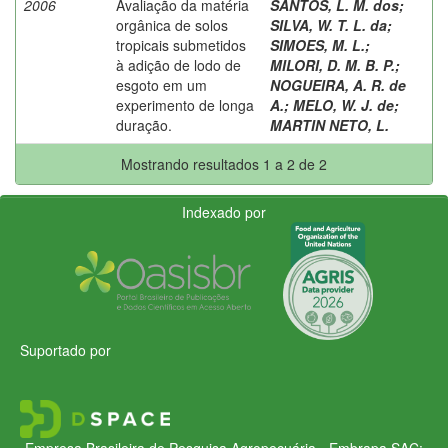
2006
Avaliação da matéria
SANTOS, L. M. dos
;
orgânica de solos
SILVA, W. T. L. da
;
tropicais submetidos
SIMOES, M. L.
;
à adição de lodo de
MILORI, D. M. B. P.
;
esgoto em um
NOGUEIRA, A. R. de
experimento de longa
A.
;
MELO, W. J. de
;
duração.
MARTIN NETO, L.
Mostrando resultados 1 a 2 de 2
Indexado por
Suportado por
Empresa Brasileira de Pesquisa Agropecuária - Embrapa
SAC: