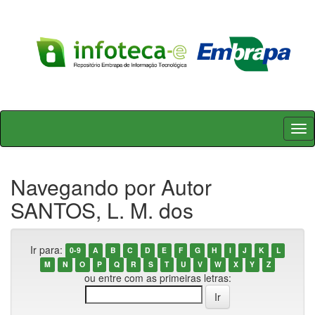
Skip
navigation
Navegando por Autor
SANTOS, L. M. dos
Ir para:
0-9
A
B
C
D
E
F
G
H
I
J
K
L
M
N
O
P
Q
R
S
T
U
V
W
X
Y
Z
ou entre com as primeiras letras: