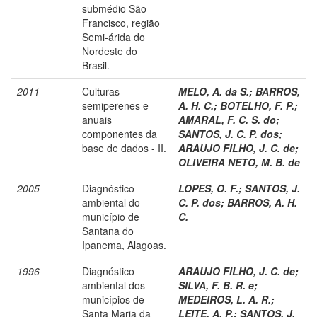
submédio São
Francisco, região
Semi-árida do
Nordeste do
Brasil.
2011
Culturas
MELO, A. da S.
;
BARROS,
semiperenes e
A. H. C.
;
BOTELHO, F. P.
;
anuais
AMARAL, F. C. S. do
;
componentes da
SANTOS, J. C. P. dos
;
base de dados - II.
ARAUJO FILHO, J. C. de
;
OLIVEIRA NETO, M. B. de
2005
Diagnóstico
LOPES, O. F.
;
SANTOS, J.
ambiental do
C. P. dos
;
BARROS, A. H.
município de
C.
Santana do
Ipanema, Alagoas.
1996
Diagnóstico
ARAUJO FILHO, J. C. de
;
ambiental dos
SILVA, F. B. R. e
;
municípios de
MEDEIROS, L. A. R.
;
Santa Maria da
LEITE, A. P.
;
SANTOS, J.