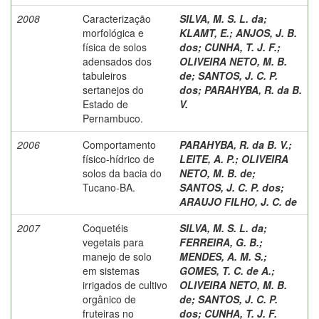
2008
Caracterização
SILVA, M. S. L. da
;
morfológica e
KLAMT, E.
;
ANJOS, J. B.
física de solos
dos
;
CUNHA, T. J. F.
;
adensados dos
OLIVEIRA NETO, M. B.
tabuleiros
de
;
SANTOS, J. C. P.
sertanejos do
dos
;
PARAHYBA, R. da B.
Estado de
V.
Pernambuco.
2006
Comportamento
PARAHYBA, R. da B. V.
;
físico-hídrico de
LEITE, A. P.
;
OLIVEIRA
solos da bacia do
NETO, M. B. de
;
Tucano-BA.
SANTOS, J. C. P. dos
;
ARAUJO FILHO, J. C. de
2007
Coquetéis
SILVA, M. S. L. da
;
vegetais para
FERREIRA, G. B.
;
manejo de solo
MENDES, A. M. S.
;
em sistemas
GOMES, T. C. de A.
;
irrigados de cultivo
OLIVEIRA NETO, M. B.
orgânico de
de
;
SANTOS, J. C. P.
fruteiras no
dos
;
CUNHA, T. J. F.