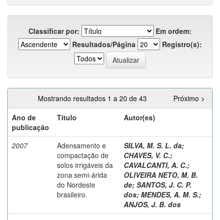
Classificar por:
Em ordem:
Resultados/Página
Registro(s):
Mostrando resultados 1 a 20 de 43
Próximo >
Ano de
Título
Autor(es)
publicação
2007
Adensamento e
SILVA, M. S. L. da
;
compactação de
CHAVES, V. C.
;
solos irrigáveis da
CAVALCANTI, A. C.
;
zona semi-árida
OLIVEIRA NETO, M. B.
do Nordeste
de
;
SANTOS, J. C. P.
brasileiro.
dos
;
MENDES, A. M. S.
;
ANJOS, J. B. dos