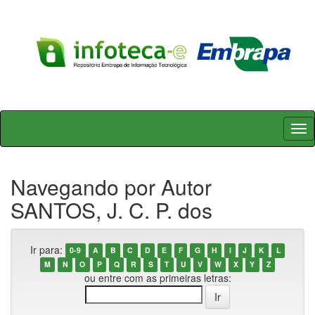
Skip
navigation
Navegando por Autor
SANTOS, J. C. P. dos
Ir para:
0-9
A
B
C
D
E
F
G
H
I
J
K
L
M
N
O
P
Q
R
S
T
U
V
W
X
Y
Z
ou entre com as primeiras letras: