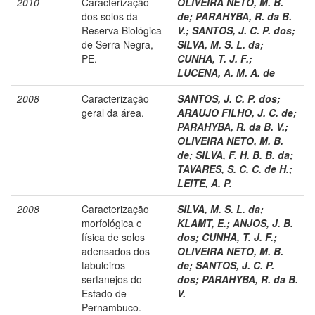
2010
Caracterização
OLIVEIRA NETO, M. B.
dos solos da
de
;
PARAHYBA, R. da B.
Reserva Biológica
V.
;
SANTOS, J. C. P. dos
;
de Serra Negra,
SILVA, M. S. L. da
;
PE.
CUNHA, T. J. F.
;
LUCENA, A. M. A. de
2008
Caracterização
SANTOS, J. C. P. dos
;
geral da área.
ARAUJO FILHO, J. C. de
;
PARAHYBA, R. da B. V.
;
OLIVEIRA NETO, M. B.
de
;
SILVA, F. H. B. B. da
;
TAVARES, S. C. C. de H.
;
LEITE, A. P.
2008
Caracterização
SILVA, M. S. L. da
;
morfológica e
KLAMT, E.
;
ANJOS, J. B.
física de solos
dos
;
CUNHA, T. J. F.
;
adensados dos
OLIVEIRA NETO, M. B.
tabuleiros
de
;
SANTOS, J. C. P.
sertanejos do
dos
;
PARAHYBA, R. da B.
Estado de
V.
Pernambuco.