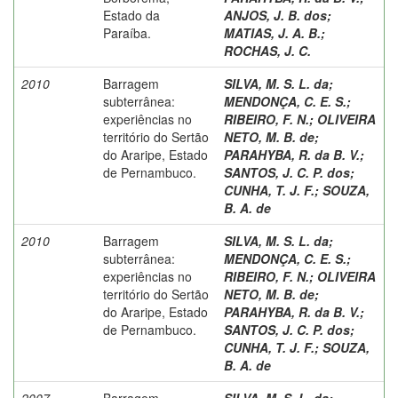
Estado da
ANJOS, J. B. dos
;
Paraíba.
MATIAS, J. A. B.
;
ROCHAS, J. C.
2010
Barragem
SILVA, M. S. L. da
;
subterrânea:
MENDONÇA, C. E. S.
;
experiências no
RIBEIRO, F. N.
;
OLIVEIRA
território do Sertão
NETO, M. B. de
;
do Araripe, Estado
PARAHYBA, R. da B. V.
;
de Pernambuco.
SANTOS, J. C. P. dos
;
CUNHA, T. J. F.
;
SOUZA,
B. A. de
2010
Barragem
SILVA, M. S. L. da
;
subterrânea:
MENDONÇA, C. E. S.
;
experiências no
RIBEIRO, F. N.
;
OLIVEIRA
território do Sertão
NETO, M. B. de
;
do Araripe, Estado
PARAHYBA, R. da B. V.
;
de Pernambuco.
SANTOS, J. C. P. dos
;
CUNHA, T. J. F.
;
SOUZA,
B. A. de
2007
Barragem
SILVA, M. S. L. da
;