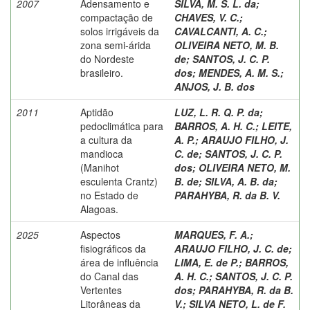
2007
Adensamento e
SILVA, M. S. L. da
;
compactação de
CHAVES, V. C.
;
solos irrigáveis da
CAVALCANTI, A. C.
;
zona semi-árida
OLIVEIRA NETO, M. B.
do Nordeste
de
;
SANTOS, J. C. P.
brasileiro.
dos
;
MENDES, A. M. S.
;
ANJOS, J. B. dos
2011
Aptidão
LUZ, L. R. Q. P. da
;
pedoclimática para
BARROS, A. H. C.
;
LEITE,
a cultura da
A. P.
;
ARAUJO FILHO, J.
mandioca
C. de
;
SANTOS, J. C. P.
(Manihot
dos
;
OLIVEIRA NETO, M.
esculenta Crantz)
B. de
;
SILVA, A. B. da
;
no Estado de
PARAHYBA, R. da B. V.
Alagoas.
2025
Aspectos
MARQUES, F. A.
;
fisiográficos da
ARAUJO FILHO, J. C. de
;
área de influência
LIMA, E. de P.
;
BARROS,
do Canal das
A. H. C.
;
SANTOS, J. C. P.
Vertentes
dos
;
PARAHYBA, R. da B.
Litorâneas da
V.
;
SILVA NETO, L. de F.