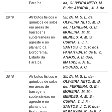
Paraíba.
da
;
OLIVEIRA NETO, M.
B. de
;
AMARAL, A. J. do
2010
Atributos físicos e
SILVA, M. S. L. da
;
químicos de solos
OLIVEIRA NETO, M. B.
em áreas de
de
;
FERREIRA, G. B.
;
barragens
MOREIRA, M. M.
;
subterrâneas no
MENDES, A. M. S.
;
agreste e no
CUNHA, T. J. F.
;
planalto da
SANTOS, J. C. P. dos
;
Borborema,
PARAHYBA, R. da B. V.
;
Estado da
ANJOS, J. B. dos
;
Paraíba.
MATIAS, J. A. B.
;
ROCHAS, J. C.
2010
Atributos físicos e
SILVA, M. S. L. da
;
químicos de solos
OLIVEIRA NETO, M. B.
em áreas de
de
;
FERREIRA, G. B.
;
barragens
MOREIRA, M. M.
;
subterrâneas no
MENDES, A. M. S.
;
agreste e no
CUNHA, T. J. F.
;
planalto da
SANTOS, J. C. P. dos
;
Borborema,
PARAHYBA, R. da B. V.
;