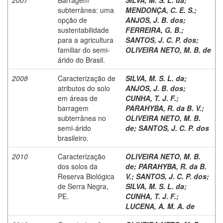
subterrânea: uma
MENDONÇA, C. E. S.
;
opção de
ANJOS, J. B. dos
;
sustentabilidade
FERREIRA, G. B.
;
para a agricultura
SANTOS, J. C. P. dos
;
familiar do semi-
OLIVEIRA NETO, M. B. de
árido do Brasil.
2008
Caracterização de
SILVA, M. S. L. da
;
atributos do solo
ANJOS, J. B. dos
;
em áreas de
CUNHA, T. J. F.
;
barragem
PARAHYBA, R. da B. V.
;
subterrânea no
OLIVEIRA NETO, M. B.
semi-árido
de
;
SANTOS, J. C. P. dos
brasileiro.
2010
Caracterização
OLIVEIRA NETO, M. B.
dos solos da
de
;
PARAHYBA, R. da B.
Reserva Biológica
V.
;
SANTOS, J. C. P. dos
;
de Serra Negra,
SILVA, M. S. L. da
;
PE.
CUNHA, T. J. F.
;
LUCENA, A. M. A. de