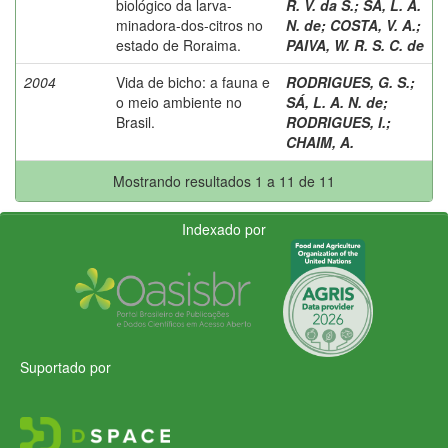
biológico da larva-
R. V. da S.
;
SÁ, L. A.
minadora-dos-citros no
N. de
;
COSTA, V. A.
;
estado de Roraima.
PAIVA, W. R. S. C. de
2004
Vida de bicho: a fauna e
RODRIGUES, G. S.
;
o meio ambiente no
SÁ, L. A. N. de
;
Brasil.
RODRIGUES, I.
;
CHAIM, A.
Mostrando resultados 1 a 11 de 11
Indexado por
Suportado por