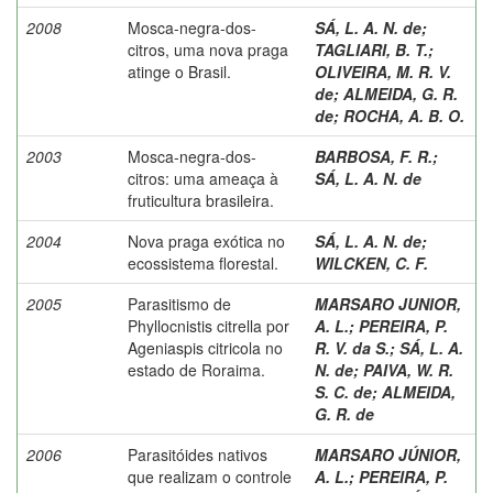
2008
Mosca-negra-dos-
SÁ, L. A. N. de
;
citros, uma nova praga
TAGLIARI, B. T.
;
atinge o Brasil.
OLIVEIRA, M. R. V.
de
;
ALMEIDA, G. R.
de
;
ROCHA, A. B. O.
2003
Mosca-negra-dos-
BARBOSA, F. R.
;
citros: uma ameaça à
SÁ, L. A. N. de
fruticultura brasileira.
2004
Nova praga exótica no
SÁ, L. A. N. de
;
ecossistema florestal.
WILCKEN, C. F.
2005
Parasitismo de
MARSARO JUNIOR,
Phyllocnistis citrella por
A. L.
;
PEREIRA, P.
Ageniaspis citricola no
R. V. da S.
;
SÁ, L. A.
estado de Roraima.
N. de
;
PAIVA, W. R.
S. C. de
;
ALMEIDA,
G. R. de
2006
Parasitóides nativos
MARSARO JÚNIOR,
que realizam o controle
A. L.
;
PEREIRA, P.