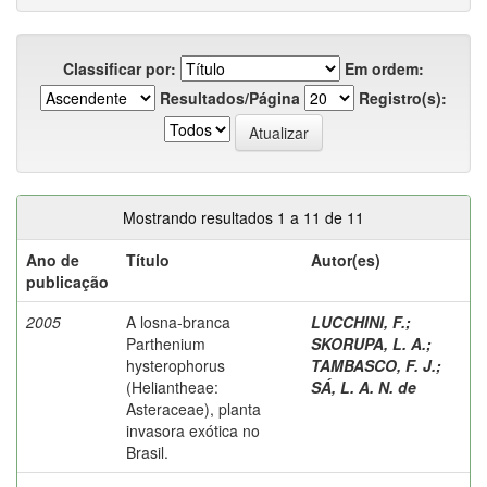
Classificar por:
Em ordem:
Resultados/Página
Registro(s):
Mostrando resultados 1 a 11 de 11
Ano de
Título
Autor(es)
publicação
2005
A losna-branca
LUCCHINI, F.
;
Parthenium
SKORUPA, L. A.
;
hysterophorus
TAMBASCO, F. J.
;
(Heliantheae:
SÁ, L. A. N. de
Asteraceae), planta
invasora exótica no
Brasil.