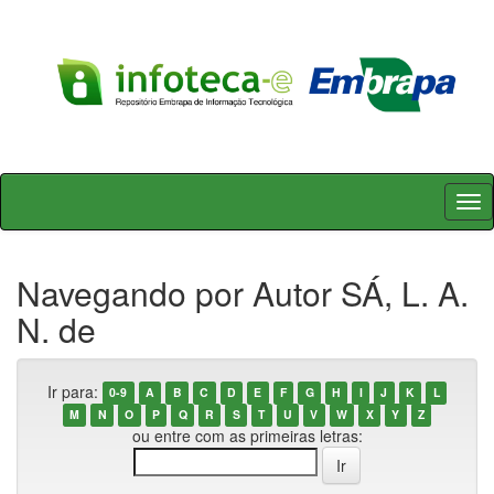
Skip
navigation
Navegando por Autor SÁ, L. A.
N. de
Ir para:
0-9
A
B
C
D
E
F
G
H
I
J
K
L
M
N
O
P
Q
R
S
T
U
V
W
X
Y
Z
ou entre com as primeiras letras: