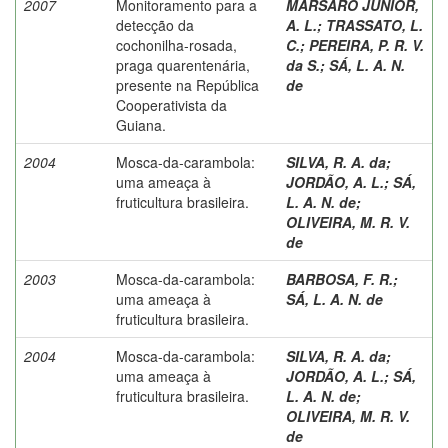
2007
Monitoramento para a
MARSARO JUNIOR,
detecção da
A. L.
;
TRASSATO, L.
cochonilha-rosada,
C.
;
PEREIRA, P. R. V.
praga quarentenária,
da S.
;
SÁ, L. A. N.
presente na República
de
Cooperativista da
Guiana.
2004
Mosca-da-carambola:
SILVA, R. A. da
;
uma ameaça à
JORDÃO, A. L.
;
SÁ,
fruticultura brasileira.
L. A. N. de
;
OLIVEIRA, M. R. V.
de
2003
Mosca-da-carambola:
BARBOSA, F. R.
;
uma ameaça à
SÁ, L. A. N. de
fruticultura brasileira.
2004
Mosca-da-carambola:
SILVA, R. A. da
;
uma ameaça à
JORDÃO, A. L.
;
SÁ,
fruticultura brasileira.
L. A. N. de
;
OLIVEIRA, M. R. V.
de