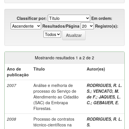
Classificar por:
Em ordem:
Resultados/Página
Registro(s):
Mostrando resultados 1 a 2 de 2
Ano de
Título
Autor(es)
publicação
2007
Análise e melhoria de
RODRIGUES, R. L.
processo do Serviço de
S.
;
VENCATO, M.
Atendimento ao Cidadão
de F.
;
JAQUES, L.
(SAC) da Embrapa
C.
;
GEBAUER, E.
Florestas.
2008
Processo de contratos
RODRIGUES, R. L.
técnico-científicos na
S.