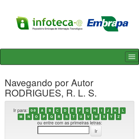
Skip
navigation
Navegando por Autor
RODRIGUES, R. L. S.
Ir para:
0-9
A
B
C
D
E
F
G
H
I
J
K
L
M
N
O
P
Q
R
S
T
U
V
W
X
Y
Z
ou entre com as primeiras letras: