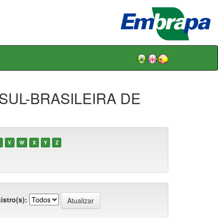
-SUL-BRASILEIRA DE
V
W
X
Y
Z
istro(s):