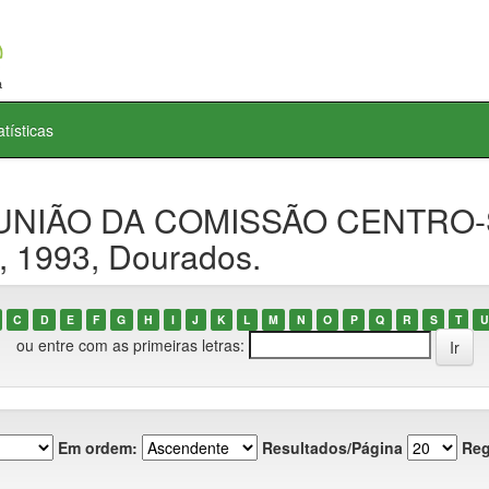
atísticas
REUNIÃO DA COMISSÃO CENTRO
 1993, Dourados.
C
D
E
F
G
H
I
J
K
L
M
N
O
P
Q
R
S
T
U
ou entre com as primeiras letras:
Em ordem:
Resultados/Página
Reg