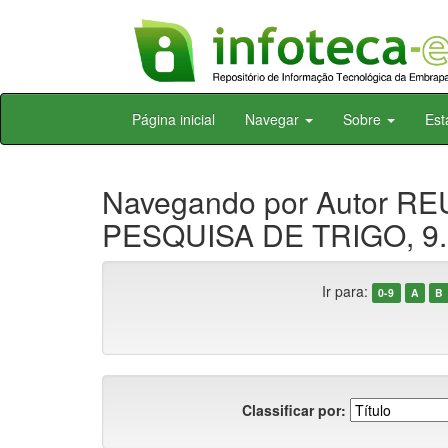
Skip
Página inicial
Navegar
Sobre
Est
navigation
Navegando por Autor 
PESQUISA DE TRIGO, 9.,
Ir para:
0-9
A
B
Classificar por: