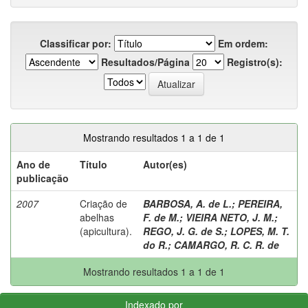
Classificar por:
Em ordem:
Resultados/Página
Registro(s):
Mostrando resultados 1 a 1 de 1
Ano de
Título
Autor(es)
publicação
2007
Criação de
BARBOSA, A. de L.
;
PEREIRA,
abelhas
F. de M.
;
VIEIRA NETO, J. M.
;
(apicultura).
REGO, J. G. de S.
;
LOPES, M. T.
do R.
;
CAMARGO, R. C. R. de
Mostrando resultados 1 a 1 de 1
Indexado por