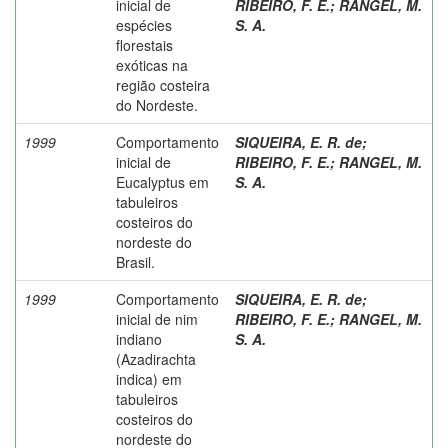
inicial de
RIBEIRO, F. E.
;
RANGEL, M.
espécies
S. A.
florestais
exóticas na
região costeira
do Nordeste.
1999
Comportamento
SIQUEIRA, E. R. de
;
inicial de
RIBEIRO, F. E.
;
RANGEL, M.
Eucalyptus em
S. A.
tabuleiros
costeiros do
nordeste do
Brasil.
1999
Comportamento
SIQUEIRA, E. R. de
;
inicial de nim
RIBEIRO, F. E.
;
RANGEL, M.
indiano
S. A.
(Azadirachta
indica) em
tabuleiros
costeiros do
nordeste do