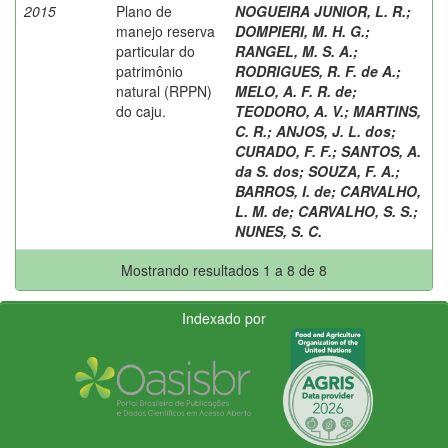
2015
Plano de
NOGUEIRA JUNIOR, L. R.
;
manejo reserva
DOMPIERI, M. H. G.
;
particular do
RANGEL, M. S. A.
;
patrimônio
RODRIGUES, R. F. de A.
;
natural (RPPN)
MELO, A. F. R. de
;
do caju.
TEODORO, A. V.
;
MARTINS,
C. R.
;
ANJOS, J. L. dos
;
CURADO, F. F.
;
SANTOS, A.
da S. dos
;
SOUZA, F. A.
;
BARROS, I. de
;
CARVALHO,
L. M. de
;
CARVALHO, S. S.
;
NUNES, S. C.
Mostrando resultados 1 a 8 de 8
Indexado por