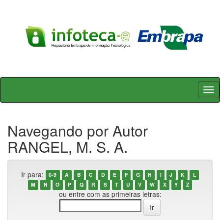
Skip
navigation
Navegando por Autor
RANGEL, M. S. A.
Ir para:
0-9
A
B
C
D
E
F
G
H
I
J
K
L
M
N
O
P
Q
R
S
T
U
V
W
X
Y
Z
ou entre com as primeiras letras: