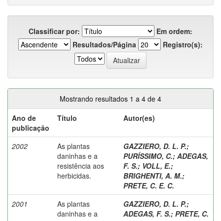
Classificar por:
Em ordem:
Resultados/Página
Registro(s):
Mostrando resultados 1 a 4 de 4
Ano de
Título
Autor(es)
publicação
2002
As plantas
GAZZIERO, D. L. P.
;
daninhas e a
PURÍSSIMO, C.
;
ADEGAS,
resistência aos
F. S.
;
VOLL, E.
;
herbicidas.
BRIGHENTI, A. M.
;
PRETE, C. E. C.
2001
As plantas
GAZZIERO, D. L. P.
;
daninhas e a
ADEGAS, F. S.
;
PRETE, C.