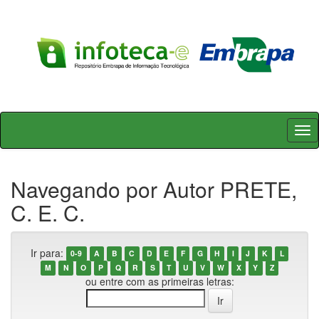
Skip
navigation
Navegando por Autor PRETE,
C. E. C.
Ir para:
0-9
A
B
C
D
E
F
G
H
I
J
K
L
M
N
O
P
Q
R
S
T
U
V
W
X
Y
Z
ou entre com as primeiras letras: