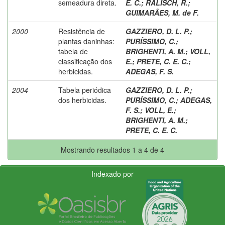
semeadura direta.
E. C.
;
RALISCH, R.
;
GUIMARÃES, M. de F.
2000
Resistência de
GAZZIERO, D. L. P.
;
plantas daninhas:
PURÍSSIMO, C.
;
tabela de
BRIGHENTI, A. M.
;
VOLL,
classificação dos
E.
;
PRETE, C. E. C.
;
herbicidas.
ADEGAS, F. S.
2004
Tabela periódica
GAZZIERO, D. L. P.
;
dos herbicidas.
PURÍSSIMO, C.
;
ADEGAS,
F. S.
;
VOLL, E.
;
BRIGHENTI, A. M.
;
PRETE, C. E. C.
Mostrando resultados 1 a 4 de 4
Indexado por