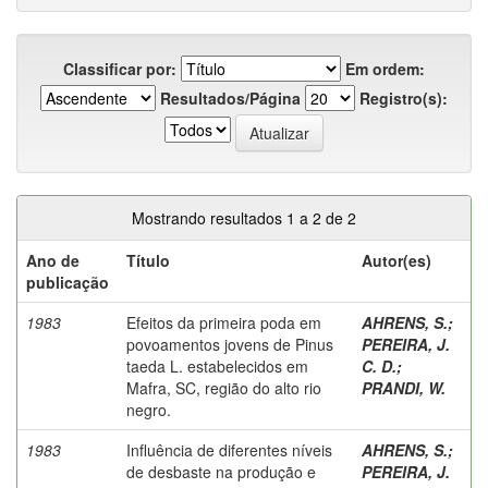
Classificar por:
Em ordem:
Resultados/Página
Registro(s):
Mostrando resultados 1 a 2 de 2
Ano de
Título
Autor(es)
publicação
1983
Efeitos da primeira poda em
AHRENS, S.
;
povoamentos jovens de Pinus
PEREIRA, J.
taeda L. estabelecidos em
C. D.
;
Mafra, SC, região do alto rio
PRANDI, W.
negro.
1983
Influência de diferentes níveis
AHRENS, S.
;
de desbaste na produção e
PEREIRA, J.