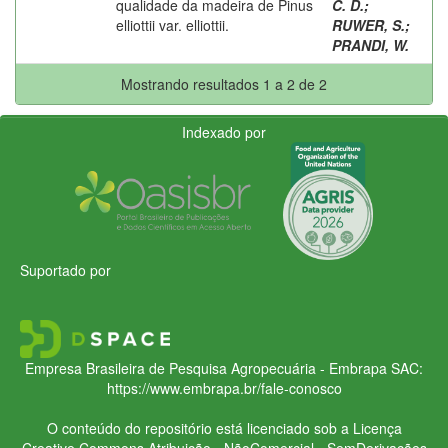
qualidade da madeira de Pinus
C. D.
;
elliottii var. elliottii.
RUWER, S.
;
PRANDI, W.
Mostrando resultados 1 a 2 de 2
Indexado por
Suportado por
Empresa Brasileira de Pesquisa Agropecuária - Embrapa
SAC:
https://www.embrapa.br/fale-conosco
O conteúdo do repositório está licenciado sob a Licença
Creative Commons
Atribuição - NãoComercial - SemDerivações