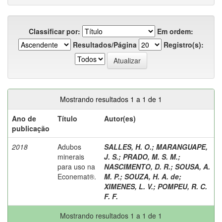
Classificar por:
Em ordem:
Resultados/Página
Registro(s):
Mostrando resultados 1 a 1 de 1
Ano de
Título
Autor(es)
publicação
2018
Adubos
SALLES, H. O.
;
MARANGUAPE,
minerais
J. S.
;
PRADO, M. S. M.
;
para uso na
NASCIMENTO, D. R.
;
SOUSA, A.
Econemat®.
M. P.
;
SOUZA, H. A. de
;
XIMENES, L. V.
;
POMPEU, R. C.
F. F.
Mostrando resultados 1 a 1 de 1