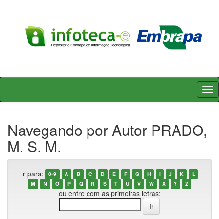
Skip
navigation
Navegando por Autor PRADO,
M. S. M.
Ir para:
0-9
A
B
C
D
E
F
G
H
I
J
K
L
M
N
O
P
Q
R
S
T
U
V
W
X
Y
Z
ou entre com as primeiras letras: