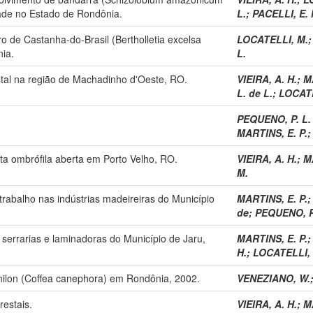
dade no Estado de Rondônia.
L.
;
PACELLI, E. 
 de Castanha-do-Brasil (Bertholletia excelsa
LOCATELLI, M.
nia.
L.
stal na região de Machadinho d'Oeste, RO.
VIEIRA, A. H.
;
M
L. de L.
;
LOCATE
PEQUENO, P. L. 
MARTINS, E. P.
sta ombrófila aberta em Porto Velho, RO.
VIEIRA, A. H.
;
M
M.
 trabalho nas indústrias madeireiras do Município
MARTINS, E. P.
de
;
PEQUENO, P.
serrarias e laminadoras do Município de Jaru,
MARTINS, E. P.
H.
;
LOCATELLI,
nilon (Coffea canephora) em Rondônia, 2002.
VENEZIANO, W.
estais.
VIEIRA, A. H.
;
M