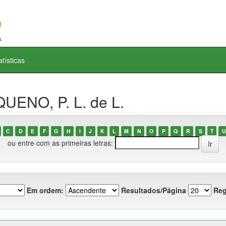
atísticas
UENO, P. L. de L.
C
D
E
F
G
H
I
J
K
L
M
N
O
P
Q
R
S
T
U
ou entre com as primeiras letras:
Em ordem:
Resultados/Página
Reg