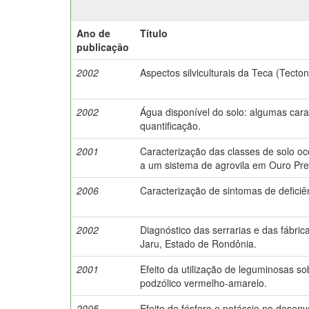
Ano de
Título
publicação
2002
Aspectos silviculturais da Teca (Tecto
2002
Água disponível do solo: algumas carac
quantificação.
2001
Caracterização das classes de solo oc
a um sistema de agrovila em Ouro Pre
2006
Caracterização de sintomas de deficiê
2002
Diagnóstico das serrarias e das fábr
Jaru, Estado de Rondônia.
2001
Efeito da utilização de leguminosas s
podzólico vermelho-amarelo.
2005
Efeito de fósforo e potássio no dese