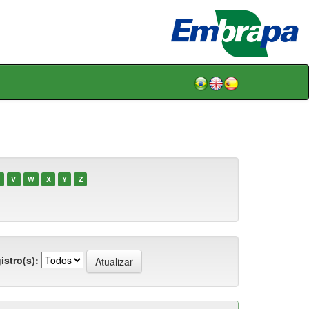
V
W
X
Y
Z
istro(s):