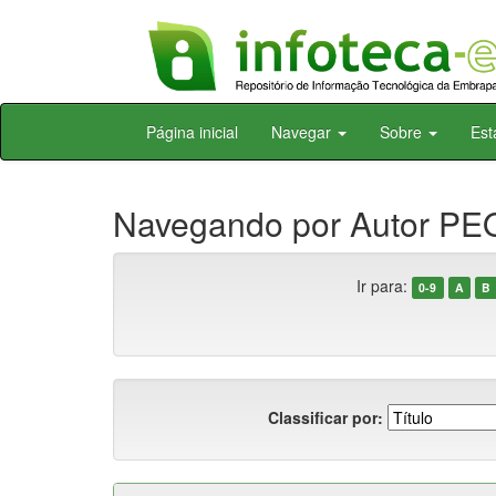
Skip
Página inicial
Navegar
Sobre
Est
navigation
Navegando por Autor PEQ
Ir para:
0-9
A
B
Classificar por: