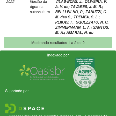
2022
Gestão da
VILAS-BOAS, J.
;
OLIVEIRA, P.
água na
A. V. de
;
TAVARES, J. M. R.
;
suinocultura.
BELLI FILHO, P.
;
ZANUZZI, C.
M. das S.
;
TREMEA, S. L.
;
PEIKAS, F.
;
SQUEZZATO, N. C.
;
ZIMMERMANN, L. A.
;
SANTOS,
M. A.
;
AMARAL, N. do
Mostrando resultados 1 a 2 de 2
Indexado por
Suportado por
Empresa Brasileira de Pesquisa Agropecuária - Embrapa
SAC: