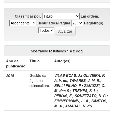
Classificar por:
Em ordem:
Resultados/Página
Registro(s):
Mostrando resultados 1 a 2 de 2
Ano de
Título
Autor(es)
publicação
2016
Gestão da
VILAS-BOAS, J.
;
OLIVEIRA, P.
água na
A. V. de
;
TAVARES, J. M. R.
;
suinocultura.
BELLI FILHO, P.
;
ZANUZZI, C.
M. das S.
;
TREMEA, S. L.
;
PEIKAS, F.
;
SQUEZZATO, N. C.
;
ZIMMERMANN, L. A.
;
SANTOS,
M. A.
;
AMARAL, N. do