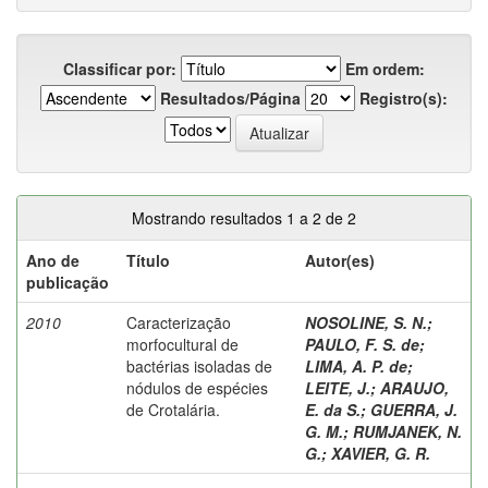
Classificar por:
Em ordem:
Resultados/Página
Registro(s):
Mostrando resultados 1 a 2 de 2
Ano de
Título
Autor(es)
publicação
2010
Caracterização
NOSOLINE, S. N.
;
morfocultural de
PAULO, F. S. de
;
bactérias isoladas de
LIMA, A. P. de
;
nódulos de espécies
LEITE, J.
;
ARAUJO,
de Crotalária.
E. da S.
;
GUERRA, J.
G. M.
;
RUMJANEK, N.
G.
;
XAVIER, G. R.