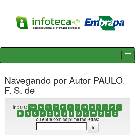
Skip
navigation
Navegando por Autor PAULO,
F. S. de
Ir para:
0-9
A
B
C
D
E
F
G
H
I
J
K
L
M
N
O
P
Q
R
S
T
U
V
W
X
Y
Z
ou entre com as primeiras letras: