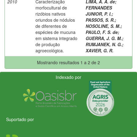
2010
Caracterização
LIMA, A. A. de
;
morfocultural de
FERNANDES
rizóbios nativos
JUNIOR, P. I.
;
oriundos de nódulos
PASSOS, S. R.
;
de diferentes de
NOSOLINE, S. M.
;
espécies de mucuna
PAULO, F. S. de
;
em sistema integrado
GUERRA, J. G. M.
;
de produção
RUMJANEK, N. G.
;
agroecológica.
XAVIER, G. R.
Mostrando resultados 1 a 2 de 2
Indexado por
Suportado por