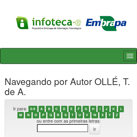
Skip
navigation
Navegando por Autor OLLÉ, T.
de A.
Ir para:
0-9
A
B
C
D
E
F
G
H
I
J
K
L
M
N
O
P
Q
R
S
T
U
V
W
X
Y
Z
ou entre com as primeiras letras: