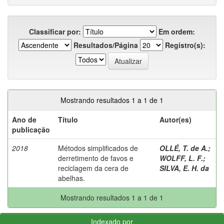
Classificar por:
Em ordem:
Resultados/Página
Registro(s):
Mostrando resultados 1 a 1 de 1
Ano de
Título
Autor(es)
publicação
2018
Métodos simplificados de
OLLÉ, T. de A.
;
derretimento de favos e
WOLFF, L. F.
;
reciclagem da cera de
SILVA, E. H. da
abelhas.
Mostrando resultados 1 a 1 de 1
Indexado por