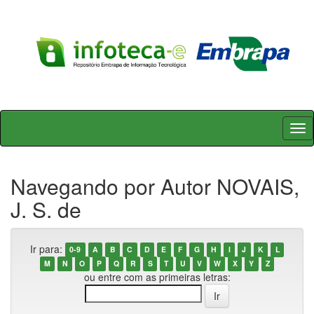
Skip
navigation
Navegando por Autor NOVAIS,
J. S. de
Ir para:
0-9
A
B
C
D
E
F
G
H
I
J
K
L
M
N
O
P
Q
R
S
T
U
V
W
X
Y
Z
ou entre com as primeiras letras: