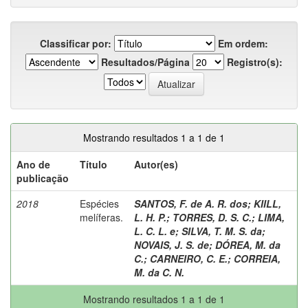
Classificar por:
Em ordem:
Resultados/Página
Registro(s):
Mostrando resultados 1 a 1 de 1
Ano de
Título
Autor(es)
publicação
2018
Espécies
SANTOS, F. de A. R. dos
;
KIILL,
melíferas.
L. H. P.
;
TORRES, D. S. C.
;
LIMA,
L. C. L. e
;
SILVA, T. M. S. da
;
NOVAIS, J. S. de
;
DÓREA, M. da
C.
;
CARNEIRO, C. E.
;
CORREIA,
M. da C. N.
Mostrando resultados 1 a 1 de 1