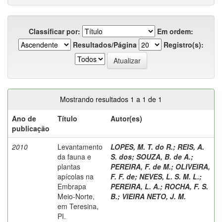
Classificar por:
Em ordem:
Resultados/Página
Registro(s):
Mostrando resultados 1 a 1 de 1
Ano de
Título
Autor(es)
publicação
2010
Levantamento
LOPES, M. T. do R.
;
REIS, A.
da fauna e
S. dos
;
SOUZA, B. de A.
;
plantas
PEREIRA, F. de M.
;
OLIVEIRA,
apícolas na
F. F. de
;
NEVES, L. S. M. L.
;
Embrapa
PEREIRA, L. A.
;
ROCHA, F. S.
Meio-Norte,
B.
;
VIEIRA NETO, J. M.
em Teresina,
PI.