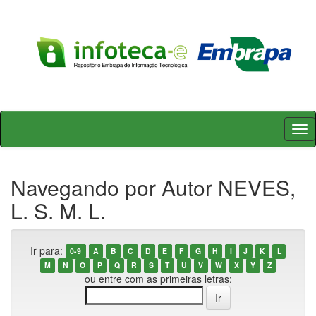
Skip
navigation
Navegando por Autor NEVES,
L. S. M. L.
Ir para:
0-9
A
B
C
D
E
F
G
H
I
J
K
L
M
N
O
P
Q
R
S
T
U
V
W
X
Y
Z
ou entre com as primeiras letras: