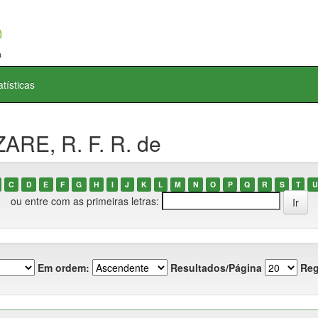
atísticas
ARE, R. F. R. de
C
D
E
F
G
H
I
J
K
L
M
N
O
P
Q
R
S
T
U
ou entre com as primeiras letras:
Em ordem:
Resultados/Página
Reg