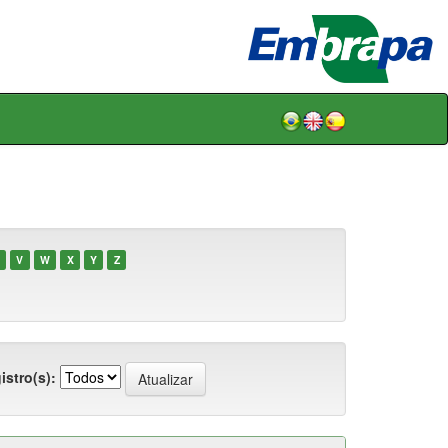
V
W
X
Y
Z
istro(s):