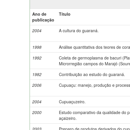
Ano de
Título
publicação
2004
A cultura do guaraná.
1998
Análise quantitativa dos teores de cor
1992
Coleta de germoplasma de bacuri (Plat
Microrregião campos do Marajó (Soure
1982
Contribuição ao estudo do guaraná.
2006
Cupuaçu: manejo, produção e proces
2004
Cupuaçuzeiro.
2000
Estudo comparativo da qualidade do p
açaizeiro.
2003
Preparo de produtos derivados do cup