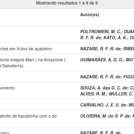
Mostrando resultados 1 a 9 de 9
Autor(es)
POLTRONIERI, M. C.
;
DUAR
R. F. R. de
;
KATO, A. K.
;
OL
antes em frutos de açaizeiro.
NAZARE, R. F. R. de
;
RIBEI
onia insignis Mart.) na Amazônia I.
GUIMARÃES, A. D. G.
;
MOT
/Salvaterra).
NAZARE, R. F. R. de
;
FIGUE
samento.
SOUZA, A. das G. C. de
;
C
ALVES, R. M.
;
MULLER, C. 
CARVALHO, J. E. U. de
;
MU
almito de bacabinha com o do
OLIVEIRA, M. do S. P. de
;
uaçu.
NAZARE, R. F. R. de