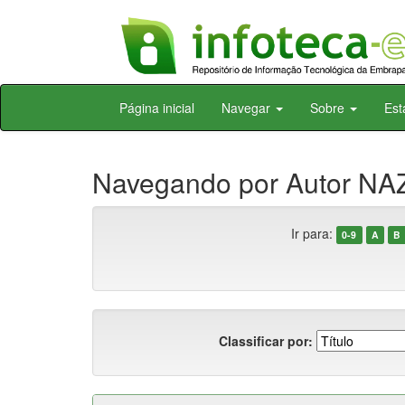
Skip
Página inicial
Navegar
Sobre
Est
navigation
Navegando por Autor NAZ
Ir para:
0-9
A
B
Classificar por: