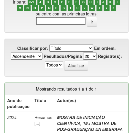
Ir para:
0-9
A
B
C
D
E
F
G
H
I
J
K
L
M
N
O
P
Q
R
S
T
U
V
W
X
Y
Z
ou entre com as primeiras letras:
Classificar por:
Em ordem:
Resultados/Página
Registro(s):
Mostrando resultados 1 a 1 de 1
Ano de
Título
Autor(es)
publicação
2024
Resumos
MOSTRA DE INICIAÇÃO
[...].
CIENTÍFICA, 19.
;
MOSTRA DE
PÓS-GRADUAÇÃO DA EMBRAPA