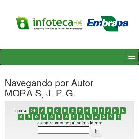
Skip
navigation
Navegando por Autor
MORAIS, J. P. G.
Ir para:
0-9
A
B
C
D
E
F
G
H
I
J
K
L
M
N
O
P
Q
R
S
T
U
V
W
X
Y
Z
ou entre com as primeiras letras: