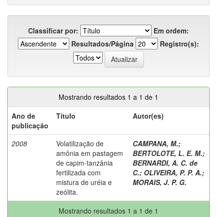
Classificar por:
Em ordem:
Resultados/Página
Registro(s):
Mostrando resultados 1 a 1 de 1
Ano de
Título
Autor(es)
publicação
2008
Volatilização de
CAMPANA, M.
;
amônia em pastagem
BERTOLOTE, L. E. M.
;
de capim-tanzânia
BERNARDI, A. C. de
fertilizada com
C.
;
OLIVEIRA, P. P. A.
;
mistura de uréia e
MORAIS, J. P. G.
zeólita.
Mostrando resultados 1 a 1 de 1