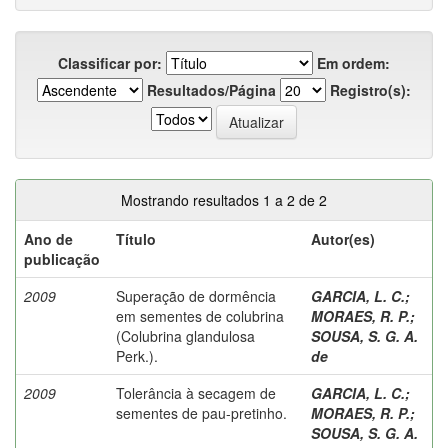
Classificar por:
Em ordem:
Resultados/Página
Registro(s):
Mostrando resultados 1 a 2 de 2
Ano de
Título
Autor(es)
publicação
2009
Superação de dormência
GARCIA, L. C.
;
em sementes de colubrina
MORAES, R. P.
;
(Colubrina glandulosa
SOUSA, S. G. A.
Perk.).
de
2009
Tolerância à secagem de
GARCIA, L. C.
;
sementes de pau-pretinho.
MORAES, R. P.
;
SOUSA, S. G. A.