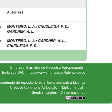
Autor(es)
e
MONTEIRO, L. A.
;
CHUDLEIGH, P. D.
;
GARDNER, A. L.
n
MONTEIRO, L. A.
;
GARDNER, A. L.
;
CHUDLEIGH, P. D.
Empresa Brasileira de Pesquisa Agropecuária -
Embrapa
SAC:
https://www.embrapa.br/fale-conosco
conteúdo do repositório está licenciado sob a Licença
Creative Commons
Atribuição - NãoComercial -
SemDerivações 4.0 Internacional.