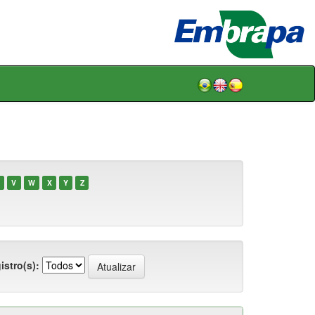
V
W
X
Y
Z
istro(s):