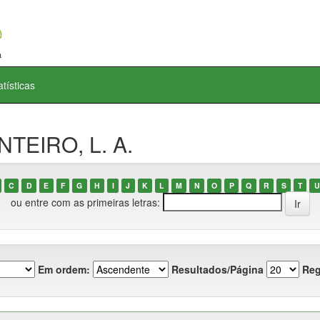
atísticas
NTEIRO, L. A.
C
D
E
F
G
H
I
J
K
L
M
N
O
P
Q
R
S
T
U
ou entre com as primeiras letras:
Em ordem:
Resultados/Página
Reg