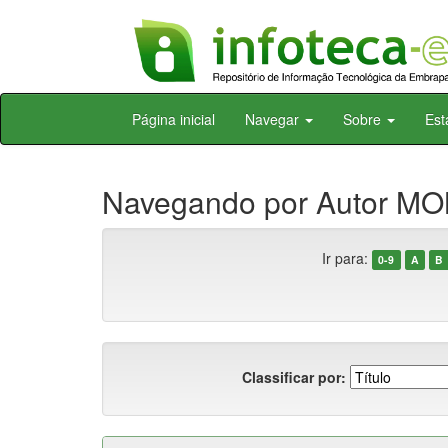
Skip
Página inicial
Navegar
Sobre
Est
navigation
Navegando por Autor MO
Ir para:
0-9
A
B
Classificar por: