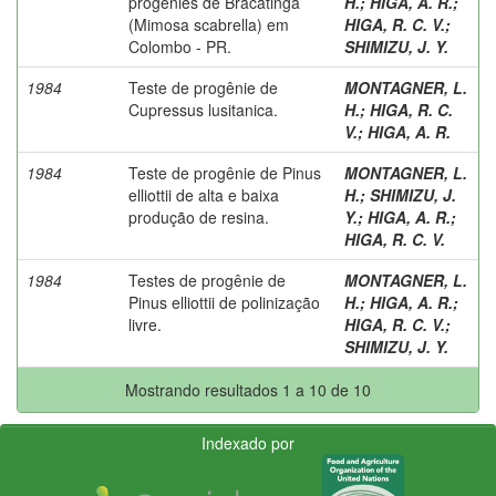
progênies de Bracatinga
H.
;
HIGA, A. R.
;
(Mimosa scabrella) em
HIGA, R. C. V.
;
Colombo - PR.
SHIMIZU, J. Y.
1984
Teste de progênie de
MONTAGNER, L.
Cupressus lusitanica.
H.
;
HIGA, R. C.
V.
;
HIGA, A. R.
1984
Teste de progênie de Pinus
MONTAGNER, L.
elliottii de alta e baixa
H.
;
SHIMIZU, J.
produção de resina.
Y.
;
HIGA, A. R.
;
HIGA, R. C. V.
1984
Testes de progênie de
MONTAGNER, L.
Pinus elliottii de polinização
H.
;
HIGA, A. R.
;
livre.
HIGA, R. C. V.
;
SHIMIZU, J. Y.
Mostrando resultados 1 a 10 de 10
Indexado por