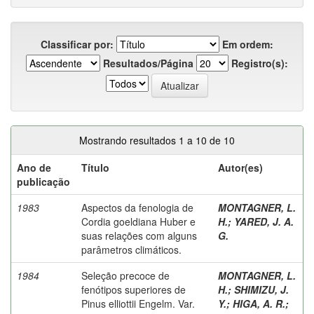
Classificar por:
Em ordem:
Resultados/Página
Registro(s):
Mostrando resultados 1 a 10 de 10
Ano de
Título
Autor(es)
publicação
1983
Aspectos da fenologia de
MONTAGNER, L.
Cordia goeldiana Huber e
H.
;
YARED, J. A.
suas relações com alguns
G.
parâmetros climáticos.
1984
Seleção precoce de
MONTAGNER, L.
fenótipos superiores de
H.
;
SHIMIZU, J.
Pinus elliottii Engelm. Var.
Y.
;
HIGA, A. R.
;