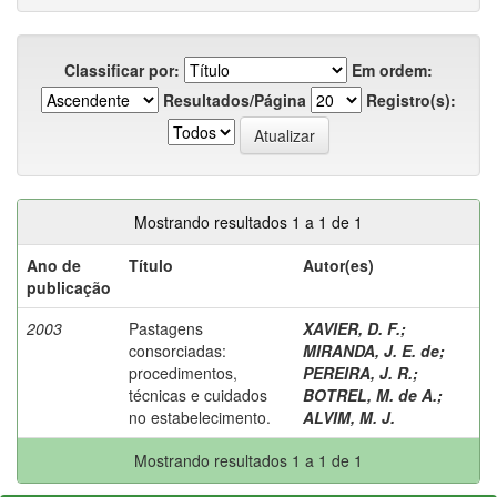
Classificar por:
Em ordem:
Resultados/Página
Registro(s):
Mostrando resultados 1 a 1 de 1
Ano de
Título
Autor(es)
publicação
2003
Pastagens
XAVIER, D. F.
;
consorciadas:
MIRANDA, J. E. de
;
procedimentos,
PEREIRA, J. R.
;
técnicas e cuidados
BOTREL, M. de A.
;
no estabelecimento.
ALVIM, M. J.
Mostrando resultados 1 a 1 de 1