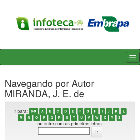
Skip
navigation
Navegando por Autor
MIRANDA, J. E. de
Ir para:
0-9
A
B
C
D
E
F
G
H
I
J
K
L
M
N
O
P
Q
R
S
T
U
V
W
X
Y
Z
ou entre com as primeiras letras: