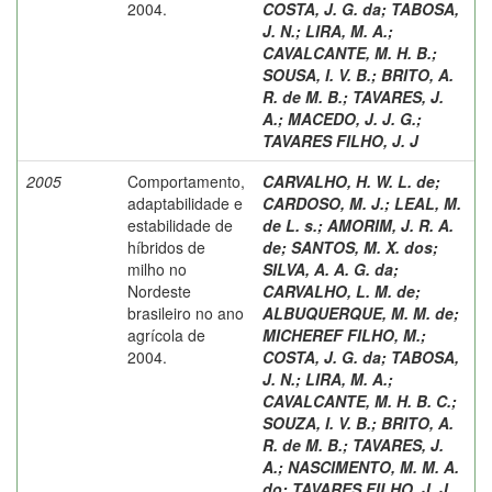
2004.
COSTA, J. G. da
;
TABOSA,
J. N.
;
LIRA, M. A.
;
CAVALCANTE, M. H. B.
;
SOUSA, I. V. B.
;
BRITO, A.
R. de M. B.
;
TAVARES, J.
A.
;
MACEDO, J. J. G.
;
TAVARES FILHO, J. J
2005
Comportamento,
CARVALHO, H. W. L. de
;
adaptabilidade e
CARDOSO, M. J.
;
LEAL, M.
estabilidade de
de L. s.
;
AMORIM, J. R. A.
híbridos de
de
;
SANTOS, M. X. dos
;
milho no
SILVA, A. A. G. da
;
Nordeste
CARVALHO, L. M. de
;
brasileiro no ano
ALBUQUERQUE, M. M. de
;
agrícola de
MICHEREF FILHO, M.
;
2004.
COSTA, J. G. da
;
TABOSA,
J. N.
;
LIRA, M. A.
;
CAVALCANTE, M. H. B. C.
;
SOUZA, I. V. B.
;
BRITO, A.
R. de M. B.
;
TAVARES, J.
A.
;
NASCIMENTO, M. M. A.
do
;
TAVARES FILHO, J. J.