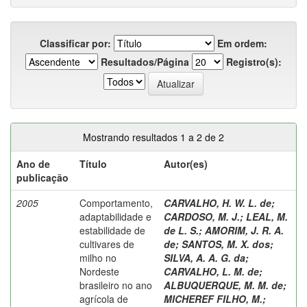
Classificar por:
Em ordem:
Resultados/Página
Registro(s):
Mostrando resultados 1 a 2 de 2
Ano de
Título
Autor(es)
publicação
2005
Comportamento,
CARVALHO, H. W. L. de
;
adaptabilidade e
CARDOSO, M. J.
;
LEAL, M.
estabilidade de
de L. S.
;
AMORIM, J. R. A.
cultivares de
de
;
SANTOS, M. X. dos
;
milho no
SILVA, A. A. G. da
;
Nordeste
CARVALHO, L. M. de
;
brasileiro no ano
ALBUQUERQUE, M. M. de
;
agrícola de
MICHEREF FILHO, M.
;