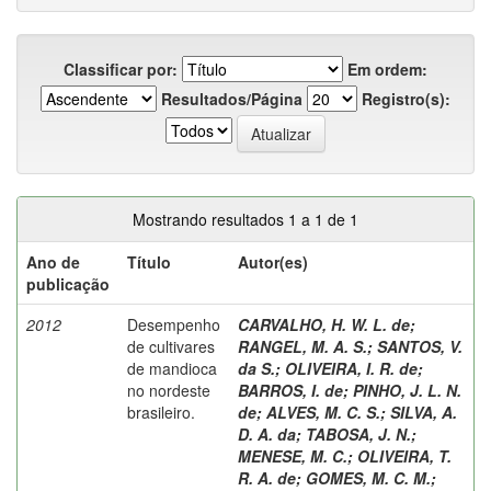
Classificar por:
Em ordem:
Resultados/Página
Registro(s):
Mostrando resultados 1 a 1 de 1
Ano de
Título
Autor(es)
publicação
2012
Desempenho
CARVALHO, H. W. L. de
;
de cultivares
RANGEL, M. A. S.
;
SANTOS, V.
de mandioca
da S.
;
OLIVEIRA, I. R. de
;
no nordeste
BARROS, I. de
;
PINHO, J. L. N.
brasileiro.
de
;
ALVES, M. C. S.
;
SILVA, A.
D. A. da
;
TABOSA, J. N.
;
MENESE, M. C.
;
OLIVEIRA, T.
R. A. de
;
GOMES, M. C. M.
;