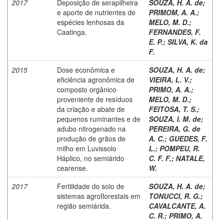
2017
Deposição de serapilheira
SOUZA, H. A. de
;
e aporte de nutrientes de
PRIMOM, A. A.
;
espécies lenhosas da
MELO, M. D.
;
Caatinga.
FERNANDES, F.
E. P.
;
SILVA, K. da
F.
2015
Dose econômica e
SOUZA, H. A. de
;
eficiência agronômica de
VIEIRA, L. V.
;
composto orgânico
PRIMO, A. A.
;
proveniente de resíduos
MELO, M. D.
;
da criação e abate de
FEITOSA, T. S.
;
pequenos ruminantes e de
SOUZA, I. M. de
;
adubo nitrogenado na
PEREIRA, G. de
produção de grãos de
A. C.
;
GUEDES, F.
milho em Luvissolo
L.
;
POMPEU, R.
Háplico, no semiárido
C. F. F.
;
NATALE,
cearense.
W.
2017
Fertilidade do solo de
SOUZA, H. A. de
;
sistemas agroflorestais em
TONUCCI, R. G.
;
região semiárida.
CAVALCANTE, A.
C. R.
;
PRIMO, A.