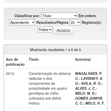
Classificar por:
Em ordem:
Resultados/Página
Registro(s):
Mostrando resultados 1 a 6 de 6
Ano de
Título
Autor(es)
publicação
2014
Caracterização do sistema
MAGALHAES, P.
radicular e dos
C.
;
LAVINSKY, A.
componentes da
O.
;
AVILA, R. G.
;
produtividade em quatro
ALVES, J. C.
;
genótipos de milho
MELO, M. D.
;
cultivados sob déficit
GOMES JUNIOR,
hídrico.
C. C.
;
MELO, H. F.