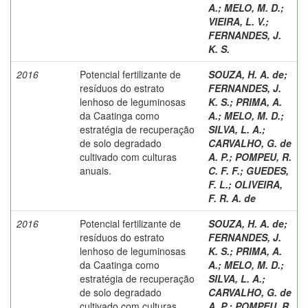
A.
;
MELO, M. D.
;
VIEIRA, L. V.
;
FERNANDES, J.
K. S.
2016
Potencial fertilizante de
SOUZA, H. A. de
;
resíduos do estrato
FERNANDES, J.
lenhoso de leguminosas
K. S.
;
PRIMA, A.
da Caatinga como
A.
;
MELO, M. D.
;
estratégia de recuperação
SILVA, L. A.
;
de solo degradado
CARVALHO, G. de
cultivado com culturas
A. P.
;
POMPEU, R.
anuais.
C. F. F.
;
GUEDES,
F. L.
;
OLIVEIRA,
F. R. A. de
2016
Potencial fertilizante de
SOUZA, H. A. de
;
resíduos do estrato
FERNANDES, J.
lenhoso de leguminosas
K. S.
;
PRIMA, A.
da Caatinga como
A.
;
MELO, M. D.
;
estratégia de recuperação
SILVA, L. A.
;
de solo degradado
CARVALHO, G. de
cultivado com culturas
A. P.
;
POMPEU, R.