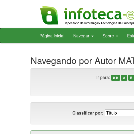
Skip
Página inicial
Navegar
Sobre
Est
navigation
Navegando por Autor MAT
Ir para:
0-9
A
B
Classificar por: