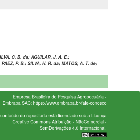
ILVA, C. B. da
;
AGUILAR, J. A. E.
;
;
PAEZ, P. B.
;
SILVA, H. R. da
;
MATOS, A. T. de
;
Empresa Brasileira de Pesquisa Agropecuária -
Embrapa
SAC:
https://www.embrapa.br/fale-conosco
conteúdo do repositório está licenciado sob a Licença
Creative Commons
Atribuição - NãoComercial -
SemDerivações 4.0 Internacional.