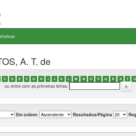
atísticas
OS, A. T. de
C
D
E
F
G
H
I
J
K
L
M
N
O
P
Q
R
S
T
U
ou entre com as primeiras letras:
Em ordem:
Resultados/Página
Reg