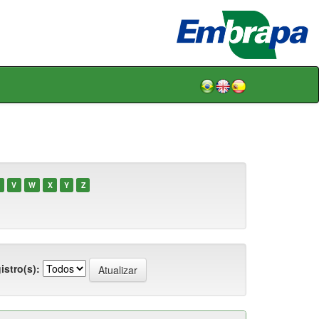
V
W
X
Y
Z
istro(s):