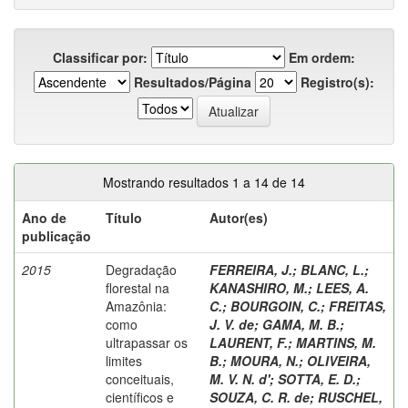
Classificar por:
Em ordem:
Resultados/Página
Registro(s):
Mostrando resultados 1 a 14 de 14
Ano de
Título
Autor(es)
publicação
2015
Degradação
FERREIRA, J.
;
BLANC, L.
;
florestal na
KANASHIRO, M.
;
LEES, A.
Amazônia:
C.
;
BOURGOIN, C.
;
FREITAS,
como
J. V. de
;
GAMA, M. B.
;
ultrapassar os
LAURENT, F.
;
MARTINS, M.
limites
B.
;
MOURA, N.
;
OLIVEIRA,
conceituais,
M. V. N. d'
;
SOTTA, E. D.
;
científicos e
SOUZA, C. R. de
;
RUSCHEL,