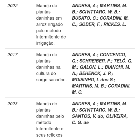
2022
Manejo de
ANDRES, A.
;
MARTINS, M.
plantas
B.
;
SCIVITTARO, W. B.
;
daninhas em
BUSATO, C.
;
CORADINI, M.
arroz irrigado
C.
;
SODER, F.
;
RICKES, L.
pelo método
intermitente de
irrigação.
2017
Manejo de
ANDRES, A.
;
CONCENCO,
plantas
G.
;
SCHREIBER, F.
;
TELÓ, G.
daninhas na
M.
;
GALON, L.
;
BIANCHI, M.
cultura do
A.
;
BEHENCK, J. P.
;
sorgo sacarino.
MOISINHO, I. dos S.
;
MARTINS, M. B.
;
CORADINI,
M. C.
2023
Manejo de
ANDRES, A.
;
MARTINS, M.
plantas
B.
;
SCIVITTARO, W. B.
;
daninhas pelo
SANTOS, V. do
;
OLIVEIRA,
método
C. G. de
intermitente e
seus reflexos