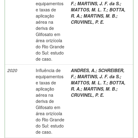
equipamentos
F.
;
MARTINS, J. F. da S.
;
e taxas de
MATTOS, M. L. T.
;
BOTTA,
aplicação
R. A.
;
MARTINS, M. B.
;
aérea na
CRUVINEL, P. E.
deriva de
Glifosato em
área orizícola
do Rio Grande
do Sul: estudo
de caso.
2020
Influência de
ANDRES, A.
;
SCHREIBER,
equipamentos
F.
;
MARTINS, J. F. da S.
;
e taxas de
MATTOS, M. L. T.
;
BOTTA,
aplicação
R. A.
;
MARTINS, M. B.
;
aérea na
CRUVINEL, P. E.
deriva de
Glifosato em
área orizícola
do Rio Grande
do Sul: estudo
de caso.