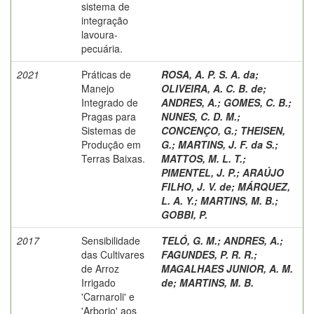
sistema de
integração
lavoura-
pecuária.
2021
Práticas de
ROSA, A. P. S. A. da
;
Manejo
OLIVEIRA, A. C. B. de
;
Integrado de
ANDRES, A.
;
GOMES, C. B.
;
Pragas para
NUNES, C. D. M.
;
Sistemas de
CONCENÇO, G.
;
THEISEN,
Produção em
G.
;
MARTINS, J. F. da S.
;
Terras Baixas.
MATTOS, M. L. T.
;
PIMENTEL, J. P.
;
ARAÚJO
FILHO, J. V. de
;
MÁRQUEZ,
L. A. Y.
;
MARTINS, M. B.
;
GOBBI, P.
2017
Sensibilidade
TELÓ, G. M.
;
ANDRES, A.
;
das Cultivares
FAGUNDES, P. R. R.
;
de Arroz
MAGALHAES JUNIOR, A. M.
Irrigado
de
;
MARTINS, M. B.
'Carnaroli' e
'Arborio' aos