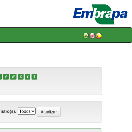
V
W
X
Y
Z
istro(s):