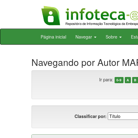
Skip
Página inicial
Navegar
Sobre
Est
navigation
Navegando por Autor MAR
Ir para:
0-9
A
B
Classificar por: