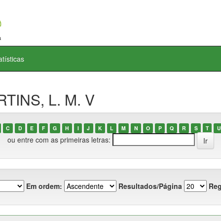
atísticas
TINS, L. M. V
C
D
E
F
G
H
I
J
K
L
M
N
O
P
Q
R
S
T
U
ou entre com as primeiras letras:
Em ordem:
Resultados/Página
Reg