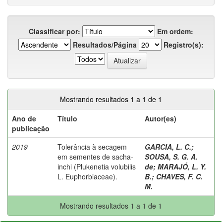
Classificar por:
Em ordem:
Resultados/Página
Registro(s):
Mostrando resultados 1 a 1 de 1
Ano de
Título
Autor(es)
publicação
2019
Tolerância à secagem
GARCIA, L. C.
;
em sementes de sacha-
SOUSA, S. G. A.
inchi (Plukenetia volubilis
de
;
MARAJÓ, L. Y.
L. Euphorbiaceae).
B.
;
CHAVES, F. C.
M.
Mostrando resultados 1 a 1 de 1