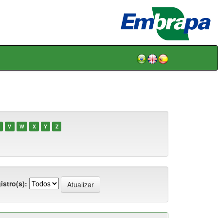
V
W
X
Y
Z
istro(s):