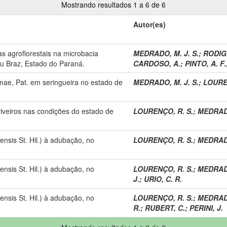
Mostrando resultados 1 a 6 de 6
Autor(es)
s agroflorestais na microbacia
MEDRADO, M. J. S.
;
RODIGH
u Braz, Estado do Paraná.
CARDOSO, A.
;
PINTO, A. F.
mae, Pat. em seringueira no estado de
MEDRADO, M. J. S.
;
LOURE
iveiros nas condições do estado de
LOURENÇO, R. S.
;
MEDRADO
nsis St. Hil.) à adubação, no
LOURENÇO, R. S.
;
MEDRADO
nsis St. Hil.) à adubação, no
LOURENÇO, R. S.
;
MEDRADO
J.
;
URIO, C. R.
nsis St. Hil.) à adubação, no
LOURENÇO, R. S.
;
MEDRADO
R.
;
RUBERT, C.
;
PERINI, J.