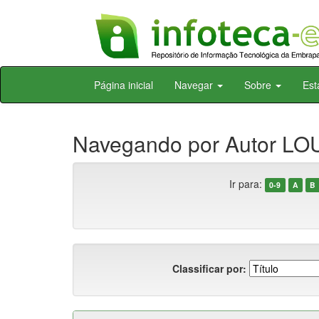
Skip
Página inicial
Navegar
Sobre
Est
navigation
Navegando por Autor LO
Ir para:
0-9
A
B
Classificar por: