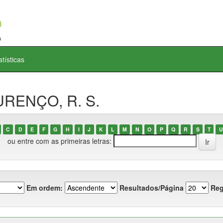
atísticas
URENÇO, R. S.
C
D
E
F
G
H
I
J
K
L
M
N
O
P
Q
R
S
T
U
ou entre com as primeiras letras:
Em ordem:
Resultados/Página
Reg