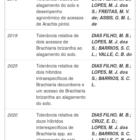
alagamento do solo e
LOPES, M. J. dos
desempenho
S.
;
FREITAS, M. V.
agronômico de acessos
de
;
ASSIS, G. M. L.
de Arachis pintoi.
de
2019
Tolerância relativa de
DIAS FILHO, M. B.
;
dois acessos de
LOPES, M. J. dos
Brachiaria brizantha ao
S.
;
BARRIOS, S. C.
alagamento do solo.
L.
;
VALLE, C. B. do
2025
Tolerância relativa de
DIAS FILHO, M. B.
;
dois híbridos
LOPES, M. J. dos
intraespecíficos de
S.
;
BARRIOS, S. C.
Brachiaria decumbens e
L.
um acesso de Brachiaria
brizantha ao alagamento
do solo.
2020
Tolerância relativa de
DIAS FILHO, M. B.
;
doze híbridos
CRUZ, E. D.
;
interespecíficos de
LOPES, M. J. dos
Brachiaria spp. ao
S.
;
BARRIOS, S. C.
alagamento do solo.
L.
;
VALLE, C. B. do