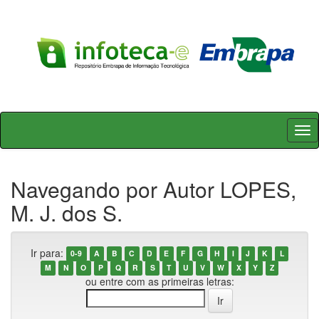
Skip
navigation
Navegando por Autor LOPES,
M. J. dos S.
Ir para:
0-9
A
B
C
D
E
F
G
H
I
J
K
L
M
N
O
P
Q
R
S
T
U
V
W
X
Y
Z
ou entre com as primeiras letras: