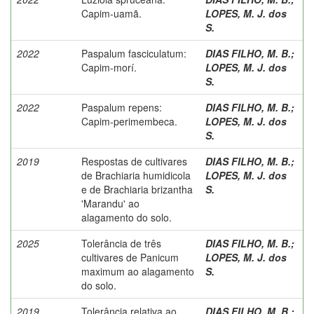
Capim-uamã.
LOPES, M. J. dos
S.
2022
Paspalum fasciculatum:
DIAS FILHO, M. B.
;
Capim-morí.
LOPES, M. J. dos
S.
2022
Paspalum repens:
DIAS FILHO, M. B.
;
Capim-perimembeca.
LOPES, M. J. dos
S.
2019
Respostas de cultivares
DIAS FILHO, M. B.
;
de Brachiaria humidicola
LOPES, M. J. dos
e de Brachiaria brizantha
S.
'Marandu' ao
alagamento do solo.
2025
Tolerância de três
DIAS FILHO, M. B.
;
cultivares de Panicum
LOPES, M. J. dos
maximum ao alagamento
S.
do solo.
2019
Tolerância relativa ao
DIAS FILHO, M. B.
;