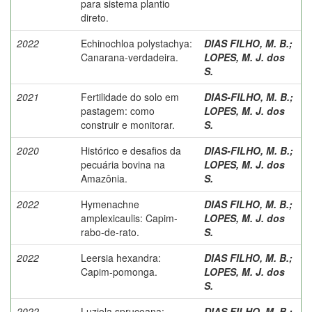
para sistema plantio
direto.
2022
Echinochloa polystachya:
DIAS FILHO, M. B.
;
Canarana-verdadeira.
LOPES, M. J. dos
S.
2021
Fertilidade do solo em
DIAS-FILHO, M. B.
;
pastagem: como
LOPES, M. J. dos
construir e monitorar.
S.
2020
Histórico e desafios da
DIAS-FILHO, M. B.
;
pecuária bovina na
LOPES, M. J. dos
Amazônia.
S.
2022
Hymenachne
DIAS FILHO, M. B.
;
amplexicaulis: Capim-
LOPES, M. J. dos
rabo-de-rato.
S.
2022
Leersia hexandra:
DIAS FILHO, M. B.
;
Capim-pomonga.
LOPES, M. J. dos
S.
2022
Luziola spruceana:
DIAS FILHO, M. B.
;