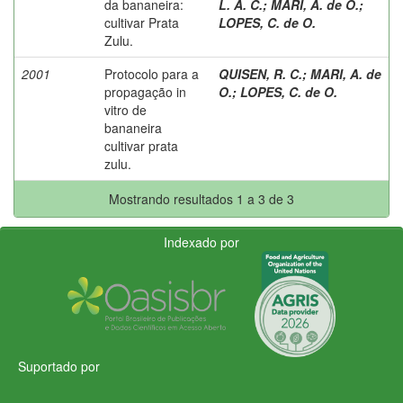
da bananeira:
L. A. C.
;
MARI, A. de O.
;
cultivar Prata
LOPES, C. de O.
Zulu.
2001
Protocolo para a
QUISEN, R. C.
;
MARI, A. de
propagação in
O.
;
LOPES, C. de O.
vitro de
bananeira
cultivar prata
zulu.
Mostrando resultados 1 a 3 de 3
Indexado por
Suportado por