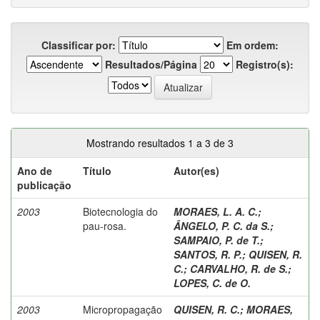
Classificar por:
Em ordem:
Resultados/Página
Registro(s):
Mostrando resultados 1 a 3 de 3
Ano de
Título
Autor(es)
publicação
2003
Biotecnologia do
MORAES, L. A. C.
;
pau-rosa.
ÂNGELO, P. C. da S.
;
SAMPAIO, P. de T.
;
SANTOS, R. P.
;
QUISEN, R.
C.
;
CARVALHO, R. de S.
;
LOPES, C. de O.
2003
Micropropagação
QUISEN, R. C.
;
MORAES,