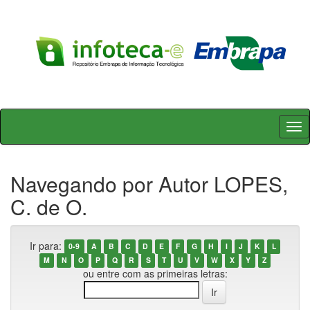
Skip
navigation
Navegando por Autor LOPES,
C. de O.
Ir para:
0-9
A
B
C
D
E
F
G
H
I
J
K
L
M
N
O
P
Q
R
S
T
U
V
W
X
Y
Z
ou entre com as primeiras letras: