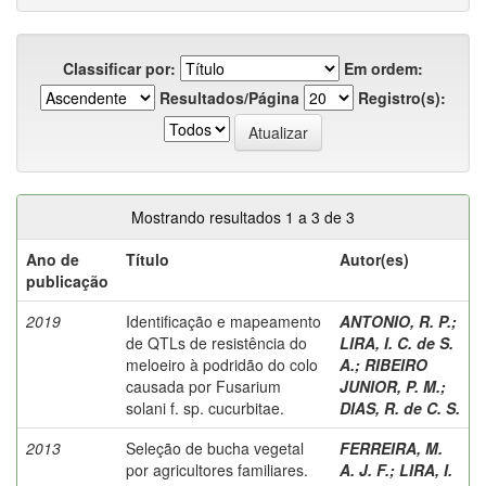
Classificar por:
Em ordem:
Resultados/Página
Registro(s):
Mostrando resultados 1 a 3 de 3
Ano de
Título
Autor(es)
publicação
2019
Identificação e mapeamento
ANTONIO, R. P.
;
de QTLs de resistência do
LIRA, I. C. de S.
meloeiro à podridão do colo
A.
;
RIBEIRO
causada por Fusarium
JUNIOR, P. M.
;
solani f. sp. cucurbitae.
DIAS, R. de C. S.
2013
Seleção de bucha vegetal
FERREIRA, M.
por agricultores familiares.
A. J. F.
;
LIRA, I.