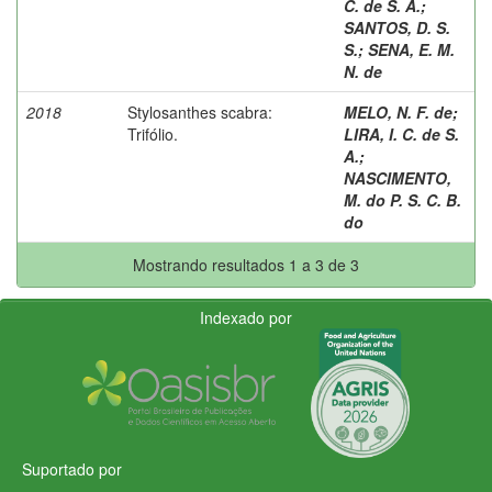
C. de S. A.
;
SANTOS, D. S.
S.
;
SENA, E. M.
N. de
2018
Stylosanthes scabra:
MELO, N. F. de
;
Trifólio.
LIRA, I. C. de S.
A.
;
NASCIMENTO,
M. do P. S. C. B.
do
Mostrando resultados 1 a 3 de 3
Indexado por
Suportado por